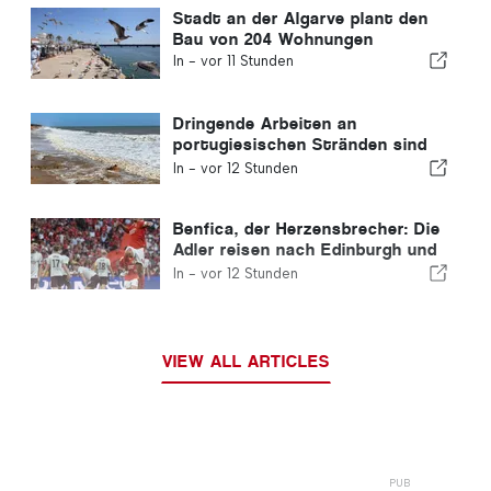
Stadt an der Algarve plant den
Bau von 204 Wohnungen
In -
vor 11 Stunden
Dringende Arbeiten an
portugiesischen Stränden sind
abgeschlossen
In -
vor 12 Stunden
Benfica, der Herzensbrecher: Die
Adler reisen nach Edinburgh und
haben bereits einen Fuß in der
In -
vor 12 Stunden
nächsten Runde
VIEW ALL ARTICLES