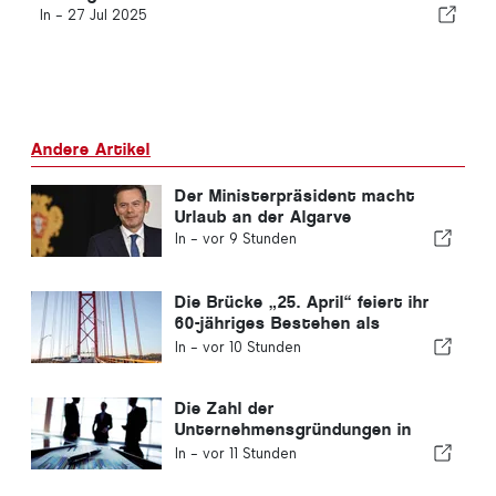
In -
27 Jul 2025
Andere Artikel
Der Ministerpräsident macht
Urlaub an der Algarve
In -
vor 9 Stunden
Die Brücke „25. April“ feiert ihr
60-jähriges Bestehen als
Verbindung zwischen Lissabon
In -
vor 10 Stunden
und Almada
Die Zahl der
Unternehmensgründungen in
Portugal sinkt um 4,2 %
In -
vor 11 Stunden