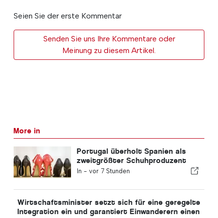
Seien Sie der erste Kommentar
Senden Sie uns Ihre Kommentare oder
Meinung zu diesem Artikel.
More in
Portugal überholt Spanien als
zweitgrößter Schuhproduzent
Europas
In -
vor 7 Stunden
Wirtschaftsminister setzt sich für eine geregelte
Integration ein und garantiert Einwanderern einen