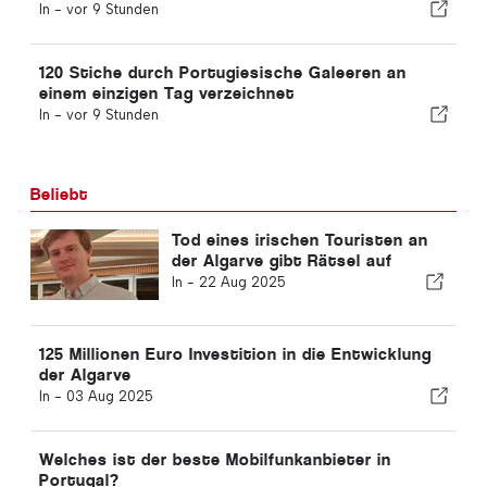
Schnellverfahren-Kanal
In -
vor 9 Stunden
120 Stiche durch Portugiesische Galeeren an
einem einzigen Tag verzeichnet
In -
vor 9 Stunden
Beliebt
Tod eines irischen Touristen an
der Algarve gibt Rätsel auf
In -
22 Aug 2025
125 Millionen Euro Investition in die Entwicklung
der Algarve
In -
03 Aug 2025
Welches ist der beste Mobilfunkanbieter in
Portugal?