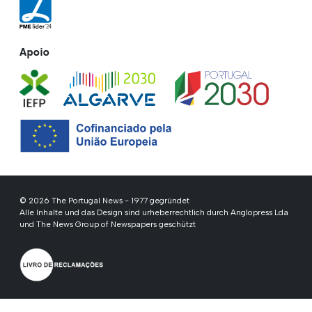
Apoio
© 2026 The Portugal News - 1977 gegründet
Alle Inhalte und das Design sind urheberrechtlich durch Anglopress Lda
und The News Group of Newspapers geschützt