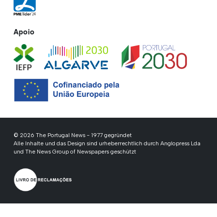
Apoio
© 2026 The Portugal News - 1977 gegründet
Alle Inhalte und das Design sind urheberrechtlich durch Anglopress Lda
und The News Group of Newspapers geschützt