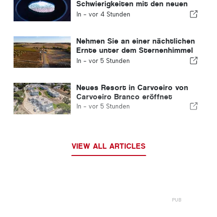
Schwierigkeiten mit den neuen
Fingerabdruckkontrollen der
In -
vor 4 Stunden
Europäischen Union
Nehmen Sie an einer nächtlichen
Ernte unter dem Sternenhimmel
im Alentejo teil
In -
vor 5 Stunden
Neues Resort in Carvoeiro von
Carvoeiro Branco eröffnet
In -
vor 5 Stunden
VIEW ALL ARTICLES