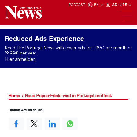
PODCAST
EN
AD-LITE
Reduced Ads Experience
Read The Portugal News with fewer ads for 1.99€ per month or
19.99€ per year.
Hier anmelden
Home
Neue Pepco-Filiale wird in Portugal eröffnet
Diesen Artikel teilen: