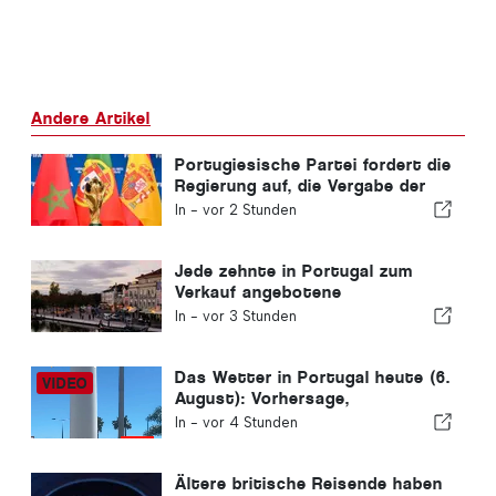
Andere Artikel
Portugiesische Partei fordert die
Regierung auf, die Vergabe der
Fußball-WM 2030 an Marokko
In -
vor 2 Stunden
aufgrund der Ceuta-Krise zu
überdenken
Jede zehnte in Portugal zum
Verkauf angebotene
Wohnimmobilie wird in weniger
In -
vor 3 Stunden
als einer Woche verkauft.
Das Wetter in Portugal heute (6.
August): Vorhersage,
Temperaturen und was Sie
In -
vor 4 Stunden
erwartet
Ältere britische Reisende haben