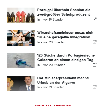
Portugal überholt Spanien als
zweitgrößter Schuhproduzent
Europas
In -
vor 19 Stunden
Wirtschaftsminister setzt sich
für eine geregelte Integration
ein und garantiert Einwanderern
In -
vor 20 Stunden
einen Schnellverfahren-Kanal
120 Stiche durch Portugiesische
Galeeren an einem einzigen Tag
verzeichnet
In -
vor 20 Stunden
Der Ministerpräsident macht
Urlaub an der Algarve
In -
vor 21 Stunden