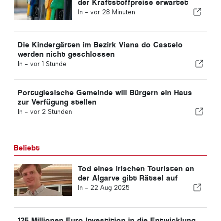
der Kraftstoffpreise erwartet
In -
vor 28 Minuten
Die Kindergärten im Bezirk Viana do Castelo
werden nicht geschlossen
In -
vor 1 Stunde
Portugiesische Gemeinde will Bürgern ein Haus
zur Verfügung stellen
In -
vor 2 Stunden
Beliebt
Tod eines irischen Touristen an
der Algarve gibt Rätsel auf
In -
22 Aug 2025
125 Millionen Euro Investition in die Entwicklung