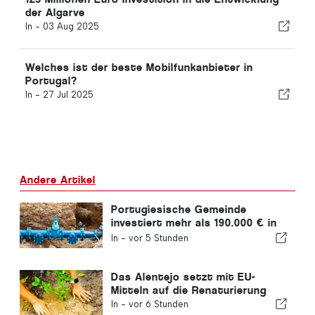
der Algarve
In -
03 Aug 2025
Welches ist der beste Mobilfunkanbieter in
Portugal?
In -
27 Jul 2025
Andere Artikel
Portugiesische Gemeinde
investiert mehr als 190.000 € in
die Wasserversorgung
In -
vor 5 Stunden
Das Alentejo setzt mit EU-
Mitteln auf die Renaturierung
In -
vor 6 Stunden