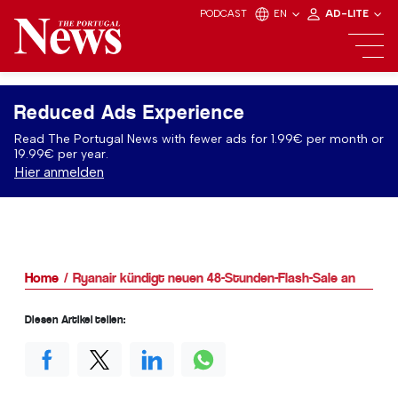
PODCAST
EN
AD-LITE
Reduced Ads Experience
Read The Portugal News with fewer ads for 1.99€ per month or
19.99€ per year.
Hier anmelden
Home
Ryanair kündigt neuen 48-Stunden-Flash-Sale an
Diesen Artikel teilen: