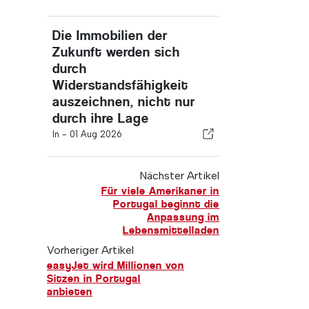
Die Immobilien der
Zukunft werden sich
durch
Widerstandsfähigkeit
auszeichnen, nicht nur
durch ihre Lage
In -
01 Aug 2026
Nächster Artikel
Für viele Amerikaner in
Portugal beginnt die
Anpassung im
Lebensmittelladen
Vorheriger Artikel
easyJet wird Millionen von
Sitzen in Portugal
anbieten