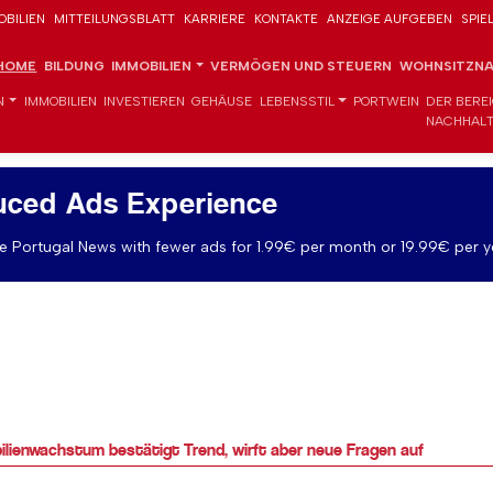
OBILIEN
MITTEILUNGSBLATT
KARRIERE
KONTAKTE
ANZEIGE AUFGEBEN
SPIE
HOME
BILDUNG
IMMOBILIEN
VERMÖGEN UND STEUERN
WOHNSITZNA
N
IMMOBILIEN
INVESTIEREN
GEHÄUSE
LEBENSSTIL
PORTWEIN
DER BERE
NACHHALT
uced Ads Experience
 Portugal News with fewer ads for 1.99€ per month or 19.99€ per y
ilienwachstum bestätigt Trend, wirft aber neue Fragen auf