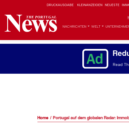
DRUCKAUSGABE
KLEINANZEIGEN
NEUESTE
IMM
NACHRICHTEN
WELT
UNTERNEHME
Red
Read The
Home
Portugal auf dem globalen Radar: Immob