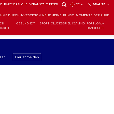
LE
PARTNERSUCHE
VERANSTALTUNGEN
DE
AD-LITE
HME DURCH INVESTITION
NEUE HEIME
KUNST
MOMENTE DER RUHE
ICH
GESUNDHEIT
SPORT
GLÜCKSSPIEL
IGAMING
PORTUGAL-
IGKEIT
HANDBUCH
ear.
Hier anmelden