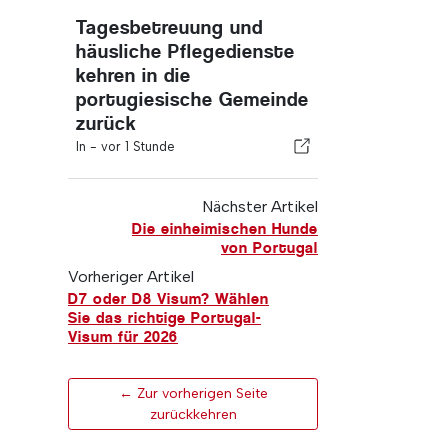
Tagesbetreuung und
häusliche Pflegedienste
kehren in die
portugiesische Gemeinde
zurück
In -
vor 1 Stunde
Nächster Artikel
Die einheimischen Hunde
von Portugal
Vorheriger Artikel
D7 oder D8 Visum? Wählen
Sie das richtige Portugal-
Visum für 2026
← Zur vorherigen Seite
zurückkehren