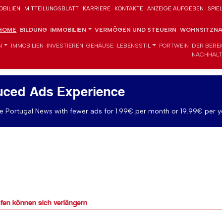
OBILIEN
MITTEILUNGSBLATT
KARRIERE
KONTAKTE
ANZEIGE AUFGEBEN
SPIE
HOME
BILDUNG
IMMOBILIEN
VERMÖGEN UND STEUERN
WOHNSITZNA
N
IMMOBILIEN
INVESTIEREN
GEHÄUSE
LEBENSSTIL
PORTWEIN
DER BERE
NACHHALT
uced Ads Experience
 Portugal News with fewer ads for 1.99€ per month or 19.99€ per y
fen können sich verlängern