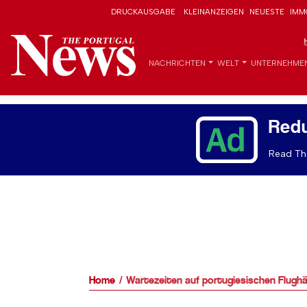
DRUCKAUSGABE
KLEINANZEIGEN
NEUESTE
IMM
NACHRICHTEN
WELT
UNTERNEHME
Red
Read The
Home
Wartezeiten auf portugiesischen Flughä