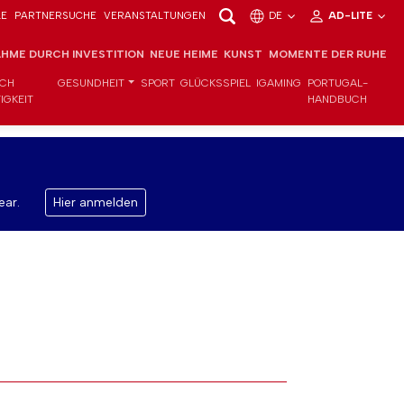
LE
PARTNERSUCHE
VERANSTALTUNGEN
DE
AD-LITE
HME DURCH INVESTITION
NEUE HEIME
KUNST
MOMENTE DER RUHE
ICH
GESUNDHEIT
SPORT
GLÜCKSSPIEL
IGAMING
PORTUGAL-
IGKEIT
HANDBUCH
ear.
Hier anmelden