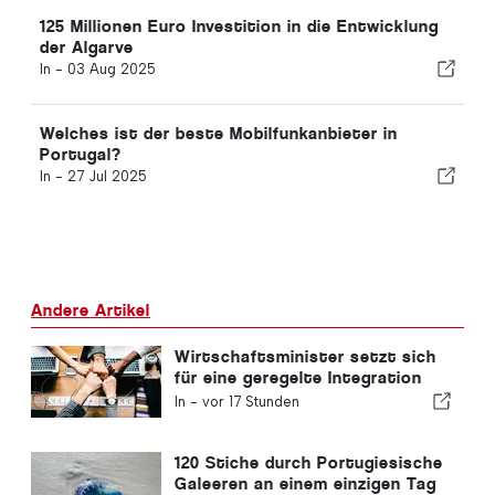
125 Millionen Euro Investition in die Entwicklung
der Algarve
In -
03 Aug 2025
Welches ist der beste Mobilfunkanbieter in
Portugal?
In -
27 Jul 2025
Andere Artikel
Wirtschaftsminister setzt sich
für eine geregelte Integration
ein und garantiert Einwanderern
In -
vor 17 Stunden
einen Schnellverfahren-Kanal
120 Stiche durch Portugiesische
Galeeren an einem einzigen Tag