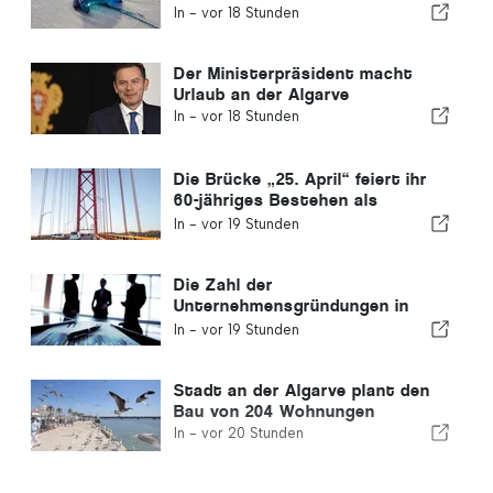
verzeichnet
In -
vor 18 Stunden
Der Ministerpräsident macht
Urlaub an der Algarve
In -
vor 18 Stunden
Die Brücke „25. April“ feiert ihr
60-jähriges Bestehen als
Verbindung zwischen Lissabon
In -
vor 19 Stunden
und Almada
Die Zahl der
Unternehmensgründungen in
Portugal sinkt um 4,2 %
In -
vor 19 Stunden
Stadt an der Algarve plant den
Bau von 204 Wohnungen
In -
vor 20 Stunden