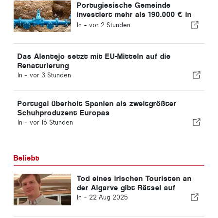
Portugiesische Gemeinde
investiert mehr als 190.000 € in
die Wasserversorgung
In -
vor 2 Stunden
Das Alentejo setzt mit EU-Mitteln auf die
Renaturierung
In -
vor 3 Stunden
Portugal überholt Spanien als zweitgrößter
Schuhproduzent Europas
In -
vor 16 Stunden
Beliebt
Tod eines irischen Touristen an
der Algarve gibt Rätsel auf
In -
22 Aug 2025