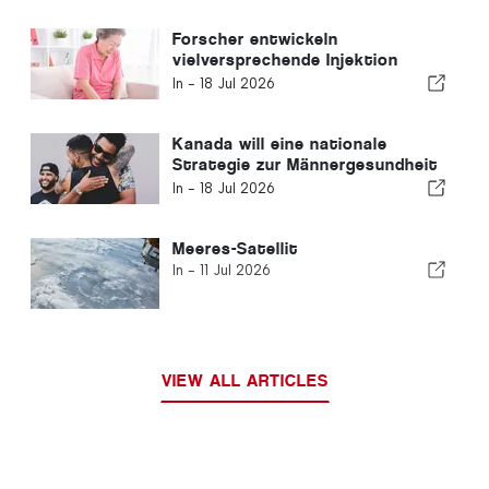
Forscher entwickeln
vielversprechende Injektion
gegen Arthritis
In -
18 Jul 2026
Kanada will eine nationale
Strategie zur Männergesundheit
entwickeln, die sich gegen
In -
18 Jul 2026
Stigmatisierung richtet
Meeres-Satellit
In -
11 Jul 2026
VIEW ALL ARTICLES