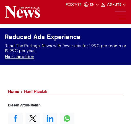
PODCAST
EN
AD-LITE
Reduced Ads Experience
Read The Portugal News with fewer ads for 1.99€ per month or
19.99€ per year.
Hier anmelden
Home
Hanf Plastik
Diesen Artikel teilen: