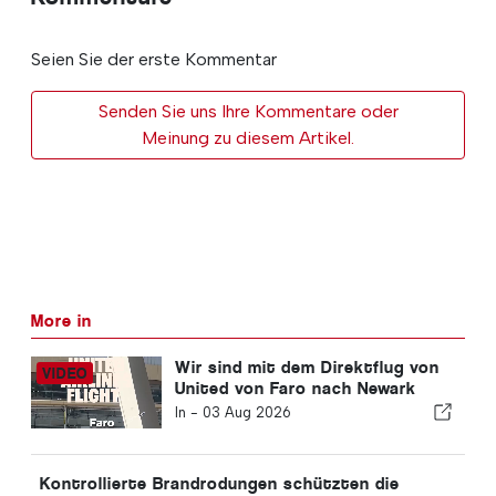
Seien Sie der erste Kommentar
Senden Sie uns Ihre Kommentare oder
Meinung zu diesem Artikel.
More in
Wir sind mit dem Direktflug von
United von Faro nach Newark
geflogen: So sieht die Economy-
In -
03 Aug 2026
Klasse wirklich aus
Kontrollierte Brandrodungen schützten die