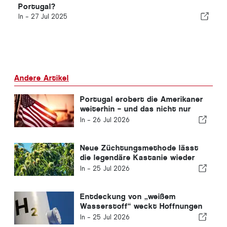
Portugal?
In -
27 Jul 2025
Andere Artikel
Portugal erobert die Amerikaner
weiterhin – und das nicht nur
wegen der Sonne
In -
26 Jul 2026
Neue Züchtungsmethode lässt
die legendäre Kastanie wieder
aufleben
In -
25 Jul 2026
Entdeckung von „weißem
Wasserstoff“ weckt Hoffnungen
auf saubere Energie
In -
25 Jul 2026