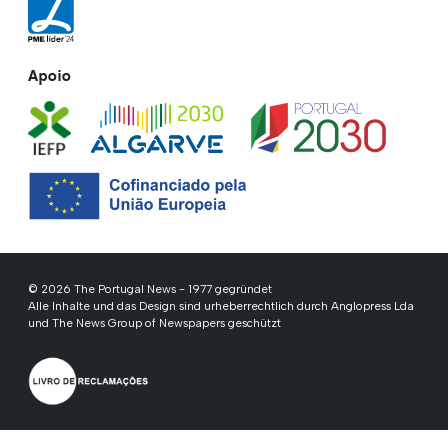
Apoio
© 2026 The Portugal News - 1977 gegründet
Alle Inhalte und das Design sind urheberrechtlich durch Anglopress Lda
und The News Group of Newspapers geschützt