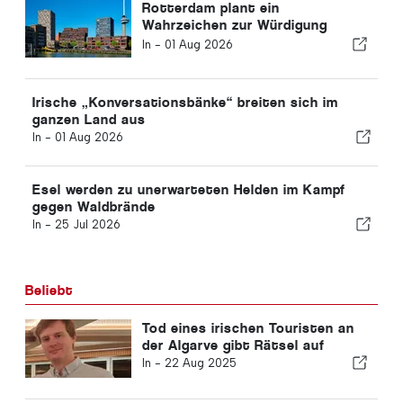
Rotterdam plant ein
Wahrzeichen zur Würdigung
nachhaltiger Lösungen
In -
01 Aug 2026
Irische „Konversationsbänke“ breiten sich im
ganzen Land aus
In -
01 Aug 2026
Esel werden zu unerwarteten Helden im Kampf
gegen Waldbrände
In -
25 Jul 2026
Beliebt
Tod eines irischen Touristen an
der Algarve gibt Rätsel auf
In -
22 Aug 2025