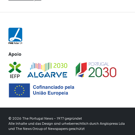
Apoio
© 2026 The Portugal News - 1977 gegründet
Alle Inhalte und das Design sind urheberrechtlich durch Anglopress Lda
und The News Group of Newspapers geschützt