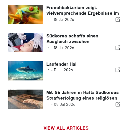
Froschbakterium zeigt
vielversprechende Ergebnisse im
Kampf gegen Krebs
In -
18 Jul 2026
Südkorea schafft einen
Ausgleich zwischen
Medizintourismus und
In -
18 Jul 2026
öffentlicher
Gesundheitsversorgung
Laufender Hai
In -
11 Jul 2026
Mit 95 Jahren in Haft: Südkoreas
Strafverfolgung eines religiösen
Führers löst internationale
In -
09 Jul 2026
Besorgnis aus
VIEW ALL ARTICLES