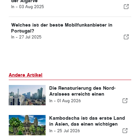
der Algarve
In -
03 Aug 2025
Welches ist der beste Mobilfunkanbieter in
Portugal?
In -
27 Jul 2025
Andere Artikel
Die Renaturierung des Nord-
Aralsees erreicht einen
wichtigen Meilenstein
In -
01 Aug 2026
Kambodscha ist das erste Land
in Asien, das einen wichtigen
Meilenstein im Kampf gegen HIV
In -
25 Jul 2026
erreicht hat