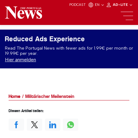
PODCAST
EN
AD-LITE
Reduced Ads Experience
Read The Portugal News with fewer ads for 1.99€ per month or
19.99€ per year.
Hier anmelden
Home
Militärischer Meilenstein
Diesen Artikel teilen: