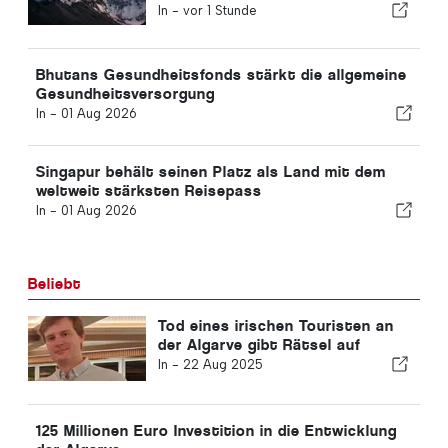
Erfahrungsvorschriften
In -
vor 1 Stunde
Bhutans Gesundheitsfonds stärkt die allgemeine
Gesundheitsversorgung
In -
01 Aug 2026
Singapur behält seinen Platz als Land mit dem
weltweit stärksten Reisepass
In -
01 Aug 2026
Beliebt
Tod eines irischen Touristen an
der Algarve gibt Rätsel auf
In -
22 Aug 2025
125 Millionen Euro Investition in die Entwicklung