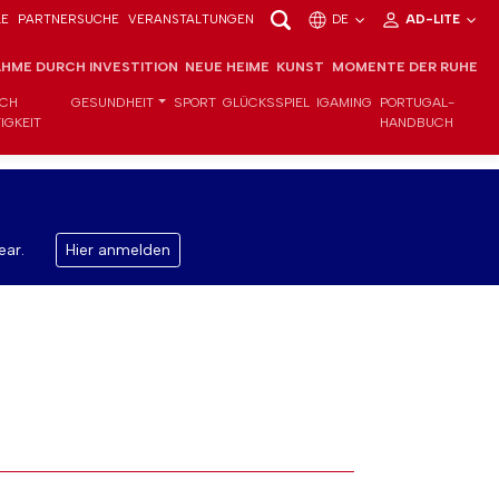
LE
PARTNERSUCHE
VERANSTALTUNGEN
DE
AD-LITE
HME DURCH INVESTITION
NEUE HEIME
KUNST
MOMENTE DER RUHE
ICH
GESUNDHEIT
SPORT
GLÜCKSSPIEL
IGAMING
PORTUGAL-
IGKEIT
HANDBUCH
ear.
Hier anmelden