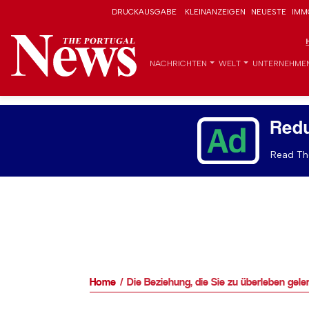
DRUCKAUSGABE
KLEINANZEIGEN
NEUESTE
IMM
NACHRICHTEN
WELT
UNTERNEHME
Red
Read The
Home
Die Beziehung, die Sie zu überleben gel