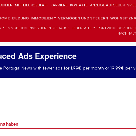
OBILIEN
MITTEILUNGSBLATT
KARRIERE
KONTAKTE
ANZEIGE AUFGEBEN
SPIE
HOME
BILDUNG
IMMOBILIEN
VERMÖGEN UND STEUERN
WOHNSITZNA
N
IMMOBILIEN
INVESTIEREN
GEHÄUSE
LEBENSSTIL
PORTWEIN
DER BERE
NACHHALT
uced Ads Experience
 Portugal News with fewer ads for 1.99€ per month or 19.99€ per y
ernt haben