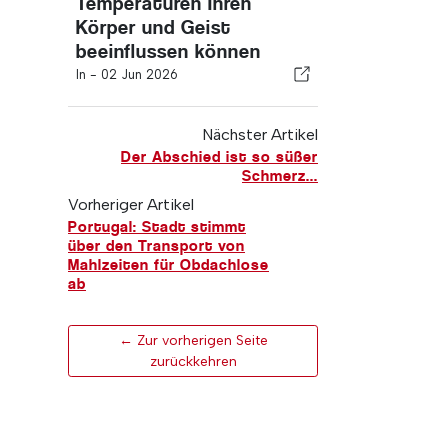
Temperaturen Ihren
Körper und Geist
beeinflussen können
In -
02 Jun 2026
Nächster Artikel
Der Abschied ist so süßer
Schmerz...
Vorheriger Artikel
Portugal: Stadt stimmt
über den Transport von
Mahlzeiten für Obdachlose
ab
← Zur vorherigen Seite
zurückkehren