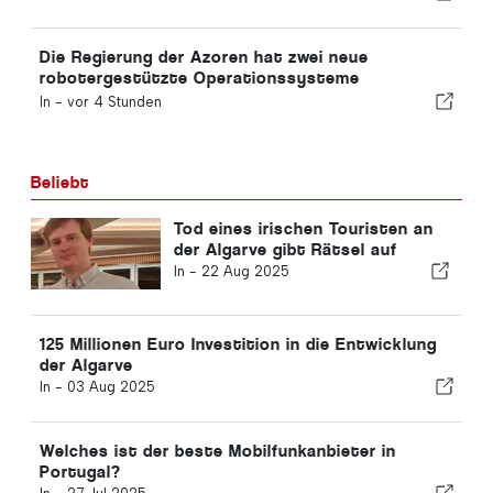
Die Regierung der Azoren hat zwei neue
robotergestützte Operationssysteme
angeschafft
In -
vor 4 Stunden
Beliebt
Tod eines irischen Touristen an
der Algarve gibt Rätsel auf
In -
22 Aug 2025
125 Millionen Euro Investition in die Entwicklung
der Algarve
In -
03 Aug 2025
Welches ist der beste Mobilfunkanbieter in
Portugal?