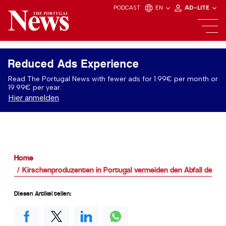
PODCAST
EN
AD-LITE
Reduced Ads Experience
Read The Portugal News with fewer ads for 1.99€ per month or
19.99€ per year.
Hier anmelden
Home
Kirschenproduzenten in Portugal vermeiden den Abfall der Fr
Diesen Artikel teilen: