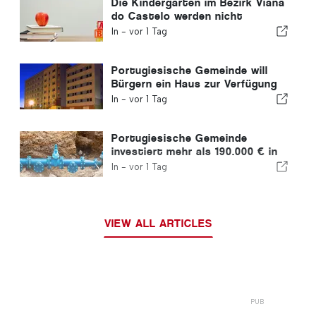
Die Kindergärten im Bezirk Viana
do Castelo werden nicht
geschlossen
In -
vor 1 Tag
Portugiesische Gemeinde will
Bürgern ein Haus zur Verfügung
stellen
In -
vor 1 Tag
Portugiesische Gemeinde
investiert mehr als 190.000 € in
die Wasserversorgung
In -
vor 1 Tag
VIEW ALL ARTICLES