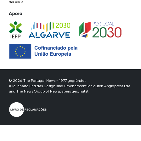
Apoio
© 2026 The Portugal News - 1977 gegründet
Alle Inhalte und das Design sind urheberrechtlich durch Anglopress Lda
und The News Group of Newspapers geschützt