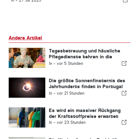
In -
27 Jul 2025
Andere Artikel
Tagesbetreuung und häusliche
Pflegedienste kehren in die
portugiesische Gemeinde zurück
In -
vor 5 Stunden
Die größte Sonnenfinsternis des
Jahrhunderts findet in Portugal
statt
In -
vor 21 Stunden
Es wird ein massiver Rückgang
der Kraftstoffpreise erwartet
In -
vor 23 Stunden