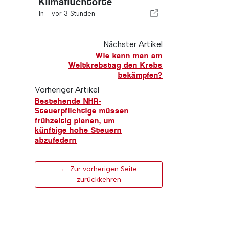
Klimafluchtorte
In -
vor 3 Stunden
Nächster Artikel
Wie kann man am
Weltkrebstag den Krebs
bekämpfen?
Vorheriger Artikel
Bestehende NHR-
Steuerpflichtige müssen
frühzeitig planen, um
künftige hohe Steuern
abzufedern
← Zur vorherigen Seite
zurückkehren