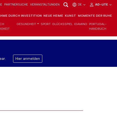
LE
PARTNERSUCHE
VERANSTALTUNGEN
DE
AD-LITE
HME DURCH INVESTITION
NEUE HEIME
KUNST
MOMENTE DER RUHE
ICH
GESUNDHEIT
SPORT
GLÜCKSSPIEL
IGAMING
PORTUGAL-
IGKEIT
HANDBUCH
ear.
Hier anmelden