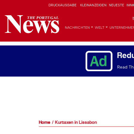
DRUCKAUSGABE
KLEINANZEIGEN
NEUESTE
IMM
NACHRICHTEN
WELT
UNTERNEHME
Red
Read The
Home
Kurtaxen in Lissabon