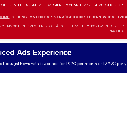
OBILIEN
MITTEILUNGSBLATT
KARRIERE
KONTAKTE
ANZEIGE AUFGEBEN
SPIE
HOME
BILDUNG
IMMOBILIEN
VERMÖGEN UND STEUERN
WOHNSITZNA
N
IMMOBILIEN
INVESTIEREN
GEHÄUSE
LEBENSSTIL
PORTWEIN
DER BERE
NACHHALT
uced Ads Experience
 Portugal News with fewer ads for 1.99€ per month or 19.99€ per y