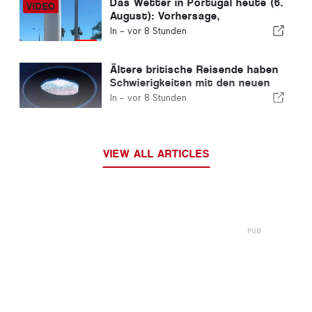
Das Wetter in Portugal heute (6.
August): Vorhersage,
Temperaturen und was Sie
In -
vor 8 Stunden
erwartet
Ältere britische Reisende haben
Schwierigkeiten mit den neuen
Fingerabdruckkontrollen der
In -
vor 8 Stunden
Europäischen Union
VIEW ALL ARTICLES