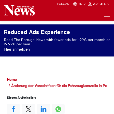
PODCAST
EN
AD-LITE
Reduced Ads Experience
Read The Portugal News with fewer ads for 1.99€ per month or
19.99€ per year.
Hier anmelden
Home
Änderung der Vorschriften für die Fahrzeugkontrolle in Portug
Diesen Artikel teilen: