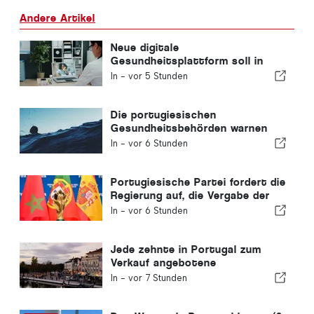
Andere Artikel
Neue digitale
Gesundheitsplattform soll in
Portugal eingeführt werden
In -
vor 5 Stunden
Die portugiesischen
Gesundheitsbehörden warnen
vor den Gefahren des Ertrinkens
In -
vor 6 Stunden
Portugiesische Partei fordert die
Regierung auf, die Vergabe der
Fußball-WM 2030 an Marokko
In -
vor 6 Stunden
aufgrund der Ceuta-Krise zu
überdenken
Jede zehnte in Portugal zum
Verkauf angebotene
Wohnimmobilie wird in weniger
In -
vor 7 Stunden
als einer Woche verkauft.