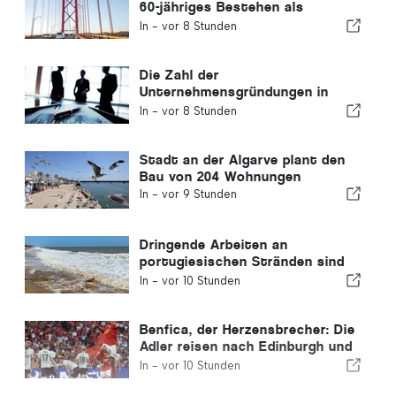
60-jähriges Bestehen als
Verbindung zwischen Lissabon
In -
vor 8 Stunden
und Almada
Die Zahl der
Unternehmensgründungen in
Portugal sinkt um 4,2 %
In -
vor 8 Stunden
Stadt an der Algarve plant den
Bau von 204 Wohnungen
In -
vor 9 Stunden
Dringende Arbeiten an
portugiesischen Stränden sind
abgeschlossen
In -
vor 10 Stunden
Benfica, der Herzensbrecher: Die
Adler reisen nach Edinburgh und
haben bereits einen Fuß in der
In -
vor 10 Stunden
nächsten Runde