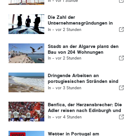
In -
vor 1 Stunde
und Almada
Die Zahl der
Unternehmensgründungen in
Portugal sinkt um 4,2 %
In -
vor 2 Stunden
Stadt an der Algarve plant den
Bau von 204 Wohnungen
In -
vor 2 Stunden
Dringende Arbeiten an
portugiesischen Stränden sind
abgeschlossen
In -
vor 3 Stunden
Benfica, der Herzensbrecher: Die
Adler reisen nach Edinburgh und
haben bereits einen Fuß in der
In -
vor 4 Stunden
nächsten Runde
Wetter in Portugal am