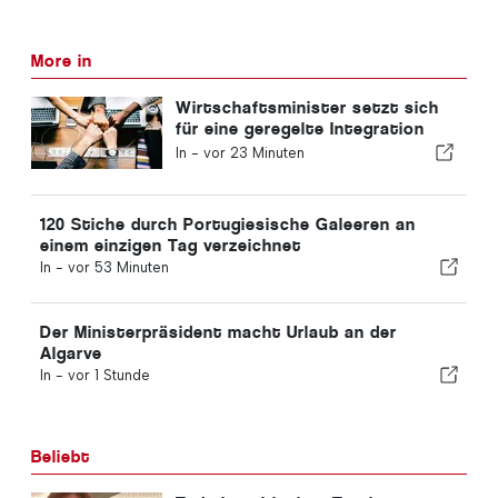
More in
Wirtschaftsminister setzt sich
für eine geregelte Integration
ein und garantiert Einwanderern
In -
vor 23 Minuten
einen Schnellverfahren-Kanal
120 Stiche durch Portugiesische Galeeren an
einem einzigen Tag verzeichnet
In -
vor 53 Minuten
Der Ministerpräsident macht Urlaub an der
Algarve
In -
vor 1 Stunde
Beliebt