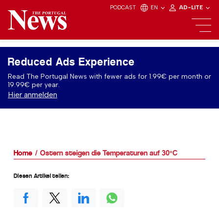
PODCAST
EN
AD-LITE
Reduced Ads Experience
Read The Portugal News with fewer ads for 1.99€ per month or
19.99€ per year.
Hier anmelden
Home
Ostern steigen die Temperaturen auf 30ºC
Diesen Artikel teilen: