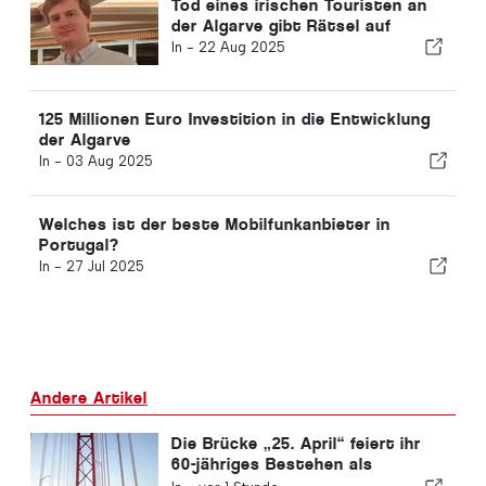
Tod eines irischen Touristen an
der Algarve gibt Rätsel auf
In -
22 Aug 2025
125 Millionen Euro Investition in die Entwicklung
der Algarve
In -
03 Aug 2025
Welches ist der beste Mobilfunkanbieter in
Portugal?
In -
27 Jul 2025
Andere Artikel
Die Brücke „25. April“ feiert ihr
60-jähriges Bestehen als
Verbindung zwischen Lissabon