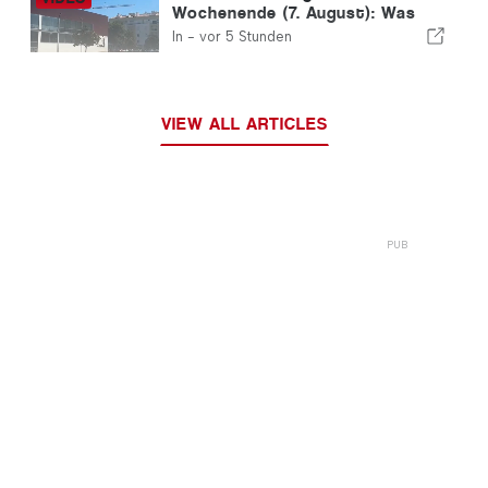
Wochenende (7. August): Was
erwartet uns dieses
In -
vor 5 Stunden
Wochenende in ganz Portugal?
VIEW ALL ARTICLES