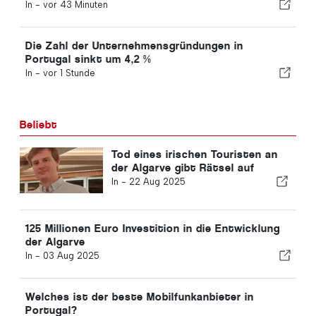
Almada
In -
vor 43 Minuten
Die Zahl der Unternehmensgründungen in
Portugal sinkt um 4,2 %
In -
vor 1 Stunde
Beliebt
Tod eines irischen Touristen an
der Algarve gibt Rätsel auf
In -
22 Aug 2025
125 Millionen Euro Investition in die Entwicklung
der Algarve
In -
03 Aug 2025
Welches ist der beste Mobilfunkanbieter in
Portugal?