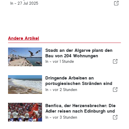
In -
27 Jul 2025
Andere Artikel
Stadt an der Algarve plant den
Bau von 204 Wohnungen
In -
vor 1 Stunde
Dringende Arbeiten an
portugiesischen Stränden sind
abgeschlossen
In -
vor 2 Stunden
Benfica, der Herzensbrecher: Die
Adler reisen nach Edinburgh und
haben bereits einen Fuß in der
In -
vor 3 Stunden
nächsten Runde