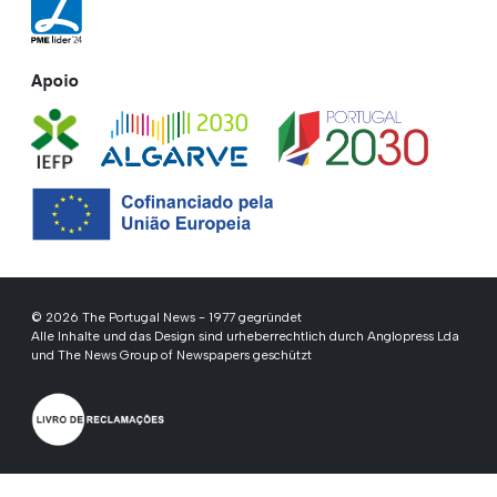
Apoio
© 2026 The Portugal News - 1977 gegründet
Alle Inhalte und das Design sind urheberrechtlich durch Anglopress Lda
und The News Group of Newspapers geschützt