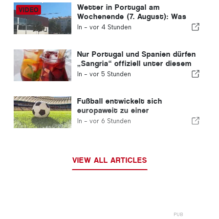
Wetter in Portugal am
Wochenende (7. August): Was
erwartet uns dieses
In -
vor 4 Stunden
Wochenende in ganz Portugal?
Nur Portugal und Spanien dürfen
„Sangria“ offiziell unter diesem
Namen verkaufen
In -
vor 5 Stunden
Fußball entwickelt sich
europaweit zu einer
vielversprechenden
In -
vor 6 Stunden
Investitionsmöglichkeit
VIEW ALL ARTICLES