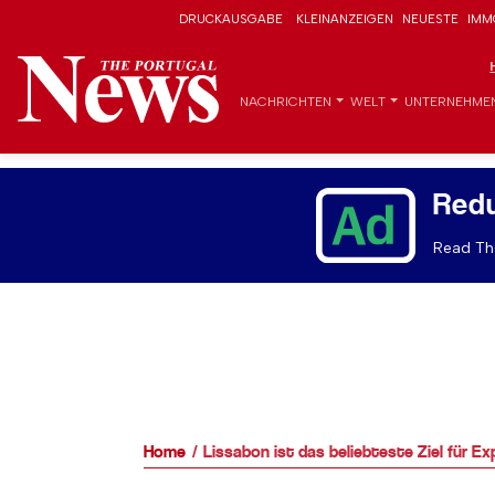
DRUCKAUSGABE
KLEINANZEIGEN
NEUESTE
IMM
NACHRICHTEN
WELT
UNTERNEHME
Red
Read The
Home
Lissabon ist das beliebteste Ziel für Ex