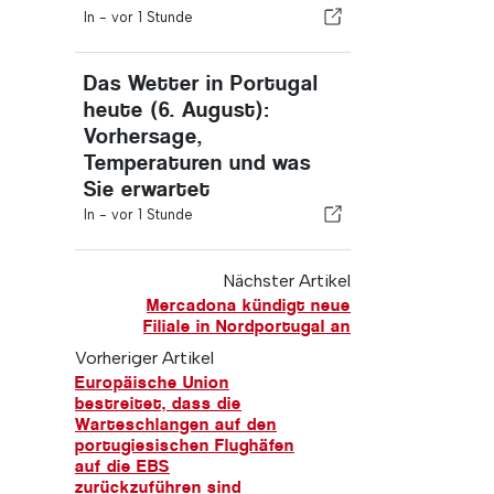
In -
vor 1 Stunde
Das Wetter in Portugal
heute (6. August):
Vorhersage,
Temperaturen und was
Sie erwartet
In -
vor 1 Stunde
Nächster Artikel
Mercadona kündigt neue
Filiale in Nordportugal an
Vorheriger Artikel
Europäische Union
bestreitet, dass die
Warteschlangen auf den
portugiesischen Flughäfen
auf die EBS
zurückzuführen sind