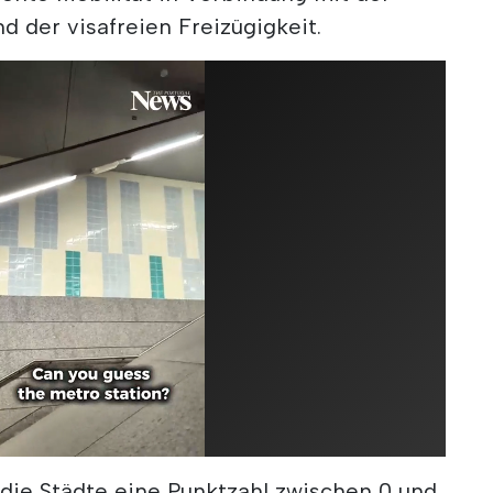
 der visafreien Freizügigkeit.
n die Städte eine Punktzahl zwischen 0 und