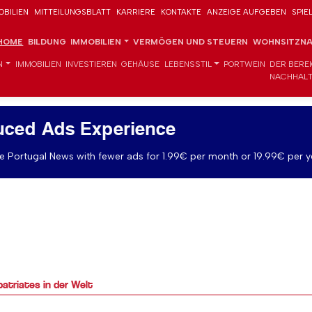
OBILIEN
MITTEILUNGSBLATT
KARRIERE
KONTAKTE
ANZEIGE AUFGEBEN
SPIE
HOME
BILDUNG
IMMOBILIEN
VERMÖGEN UND STEUERN
WOHNSITZNA
N
IMMOBILIEN
INVESTIEREN
GEHÄUSE
LEBENSSTIL
PORTWEIN
DER BERE
NACHHALT
uced Ads Experience
 Portugal News with fewer ads for 1.99€ per month or 19.99€ per y
patriates in der Welt