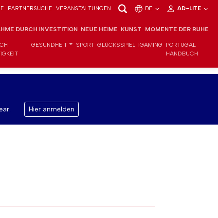
LE
PARTNERSUCHE
VERANSTALTUNGEN
DE
AD-LITE
HME DURCH INVESTITION
NEUE HEIME
KUNST
MOMENTE DER RUHE
ICH
GESUNDHEIT
SPORT
GLÜCKSSPIEL
IGAMING
PORTUGAL-
IGKEIT
HANDBUCH
ear.
Hier anmelden