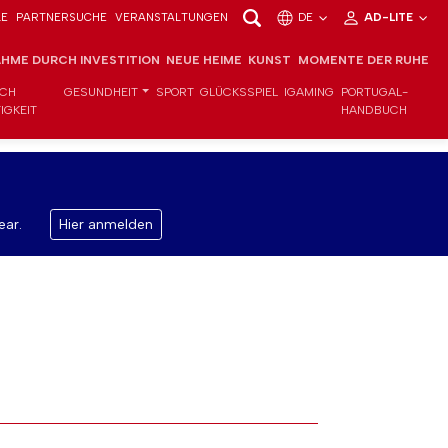
LE
PARTNERSUCHE
VERANSTALTUNGEN
DE
AD-LITE
HME DURCH INVESTITION
NEUE HEIME
KUNST
MOMENTE DER RUHE
ICH
GESUNDHEIT
SPORT
GLÜCKSSPIEL
IGAMING
PORTUGAL-
IGKEIT
HANDBUCH
ear.
Hier anmelden