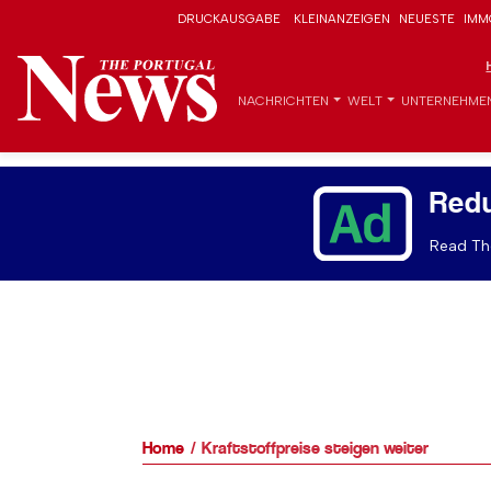
DRUCKAUSGABE
KLEINANZEIGEN
NEUESTE
IMM
NACHRICHTEN
WELT
UNTERNEHME
Red
Read The
Home
Kraftstoffpreise steigen weiter