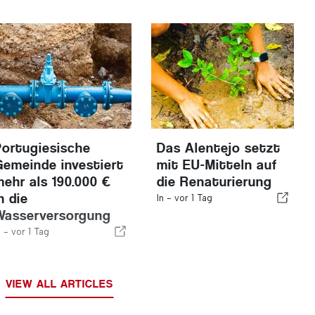
Portugiesische
Das Alentejo setzt
Gemeinde investiert
mit EU-Mitteln auf
mehr als 190.000 €
die Renaturierung
n die
In -
vor 1 Tag
Wasserversorgung
n -
vor 1 Tag
VIEW ALL ARTICLES