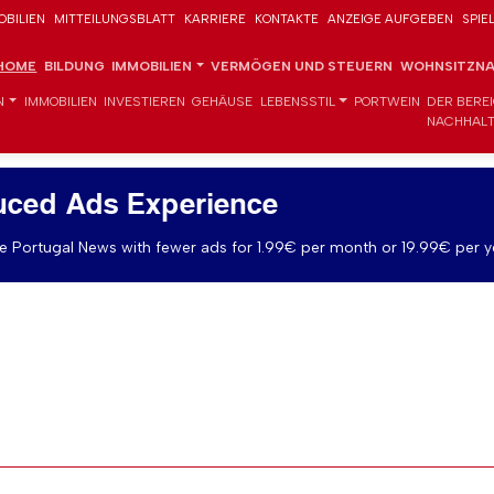
OBILIEN
MITTEILUNGSBLATT
KARRIERE
KONTAKTE
ANZEIGE AUFGEBEN
SPIE
HOME
BILDUNG
IMMOBILIEN
VERMÖGEN UND STEUERN
WOHNSITZNA
N
IMMOBILIEN
INVESTIEREN
GEHÄUSE
LEBENSSTIL
PORTWEIN
DER BERE
NACHHALT
uced Ads Experience
 Portugal News with fewer ads for 1.99€ per month or 19.99€ per y