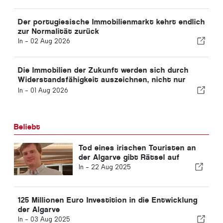
Der portugiesische Immobilienmarkt kehrt endlich
zur Normalität zurück
In -
02 Aug 2026
Die Immobilien der Zukunft werden sich durch
Widerstandsfähigkeit auszeichnen, nicht nur
durch ihre Lage
In -
01 Aug 2026
Beliebt
Tod eines irischen Touristen an
der Algarve gibt Rätsel auf
In -
22 Aug 2025
125 Millionen Euro Investition in die Entwicklung
der Algarve
In -
03 Aug 2025