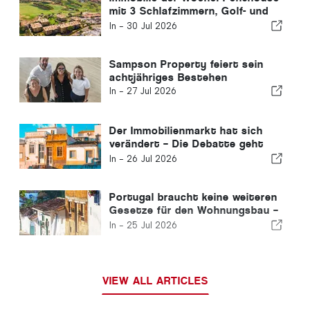
mit 3 Schlafzimmern, Golf- und
Meerblick in Vilamoura
In -
30 Jul 2026
Sampson Property feiert sein
achtjähriges Bestehen
In -
27 Jul 2026
Der Immobilienmarkt hat sich
verändert – Die Debatte geht
weiter wie schon in der
In -
26 Jul 2026
Vergangenheit
Portugal braucht keine weiteren
Gesetze für den Wohnungsbau –
es muss Taten folgen lassen!
In -
25 Jul 2026
VIEW ALL ARTICLES