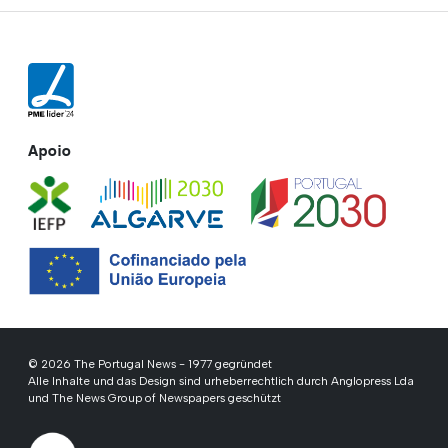
Apoio
© 2026 The Portugal News - 1977 gegründet
Alle Inhalte und das Design sind urheberrechtlich durch Anglopress Lda
und The News Group of Newspapers geschützt