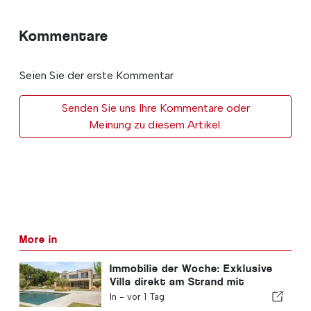
Kommentare
Seien Sie der erste Kommentar
Senden Sie uns Ihre Kommentare oder
Meinung zu diesem Artikel.
More in
Immobilie der Woche: Exklusive
Villa direkt am Strand mit
Panoramablick auf das Meer und
In -
vor 1 Tag
Blick auf das Arrábida-Gebirge