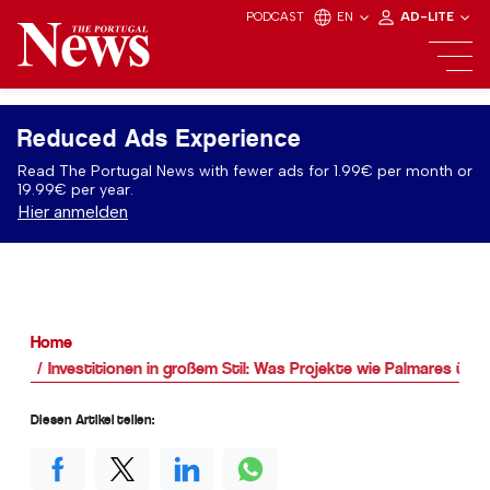
PODCAST
EN
AD-LITE
Reduced Ads Experience
Read The Portugal News with fewer ads for 1.99€ per month or
19.99€ per year.
Hier anmelden
Home
Investitionen in großem Stil: Was Projekte wie Palmares übe
Diesen Artikel teilen: