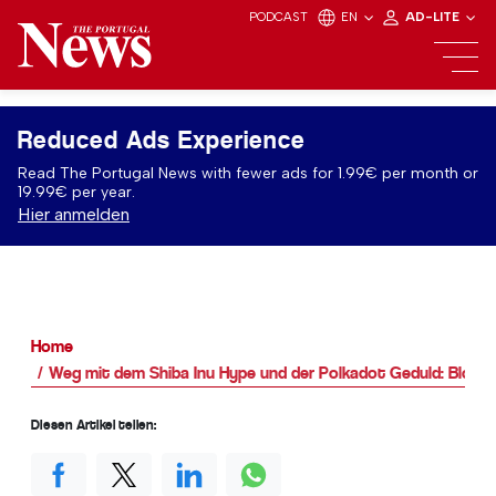
PODCAST
EN
AD-LITE
Reduced Ads Experience
Read The Portugal News with fewer ads for 1.99€ per month or
19.99€ per year.
Hier anmelden
Home
Weg mit dem Shiba Inu Hype und der Polkadot Geduld: BlockD
Diesen Artikel teilen: