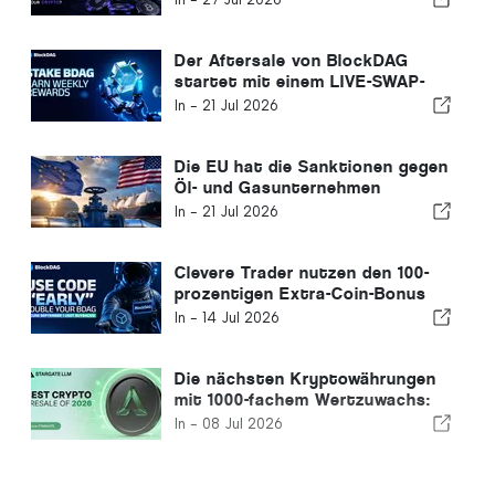
Der Aftersale von BlockDAG
startet mit einem LIVE-SWAP-
Rabatt von 22 %, während
In -
21 Jul 2026
Hyperliquid nachgibt und sich der
Kurs von Cardano verlangsamt
Die EU hat die Sanktionen gegen
Öl- und Gasunternehmen
ausgesetzt. Wie können Sie
In -
21 Jul 2026
durch EX-DeFi-Mining täglich
7.000 Dollar an
Energieeinnahmen erzielen?
Clevere Trader nutzen den 100-
prozentigen Extra-Coin-Bonus
von BlockDAG, während DeXe
In -
14 Jul 2026
Crypto um 22,61 % zulegt und der
XRP-Kurs schwächelt
Die nächsten Kryptowährungen
mit 1000-fachem Wertzuwachs:
Bitcoin Cash, Hedera, Litecoin
In -
08 Jul 2026
und der Stargate-LLM-Vorverkauf
für KI-Agenten