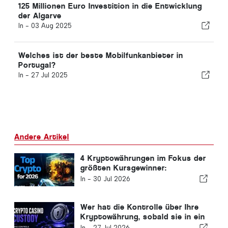
125 Millionen Euro Investition in die Entwicklung
der Algarve
In -
03 Aug 2025
Welches ist der beste Mobilfunkanbieter in
Portugal?
In -
27 Jul 2025
Andere Artikel
4 Kryptowährungen im Fokus der
größten Kursgewinner:
BlockDAG, Kaspa, Monero und
In -
30 Jul 2026
Litecoin
Wer hat die Kontrolle über Ihre
Kryptowährung, sobald sie in ein
Online-Casino gelangt?
In -
27 Jul 2026