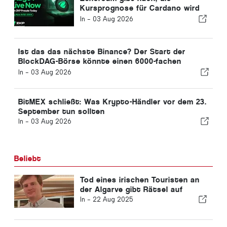
Kursprognose für Cardano wird
bärisch – doch der ZKP-Presale
In -
03 Aug 2026
erreicht 2,23 Mio. US-Dollar, da
Händler auf ein 100-faches
Gewinnpotenzial setzen!
Ist das das nächste Binance? Der Start der
BlockDAG-Börse könnte einen 6000-fachen
Kursanstieg auslösen – Mehr zu Chainlink und
In -
03 Aug 2026
dem ADA-Kurs
BitMEX schließt: Was Krypto-Händler vor dem 23.
September tun sollten
In -
03 Aug 2026
Beliebt
Tod eines irischen Touristen an
der Algarve gibt Rätsel auf
In -
22 Aug 2025