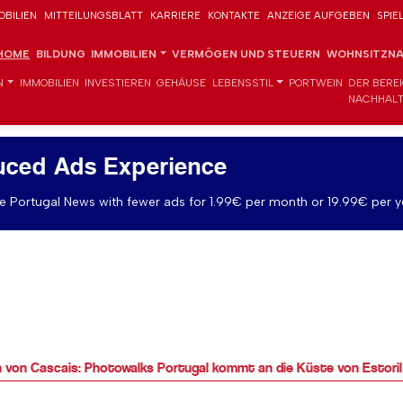
OBILIEN
MITTEILUNGSBLATT
KARRIERE
KONTAKTE
ANZEIGE AUFGEBEN
SPIE
HOME
BILDUNG
IMMOBILIEN
VERMÖGEN UND STEUERN
WOHNSITZNA
N
IMMOBILIEN
INVESTIEREN
GEHÄUSE
LEBENSSTIL
PORTWEIN
DER BERE
NACHHALT
uced Ads Experience
 Portugal News with fewer ads for 1.99€ per month or 19.99€ per y
n von Cascais: Photowalks Portugal kommt an die Küste von Estoril