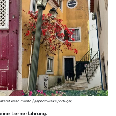
Nazaret Nascimento / @photowalks.portugal;
 eine Lernerfahrung.