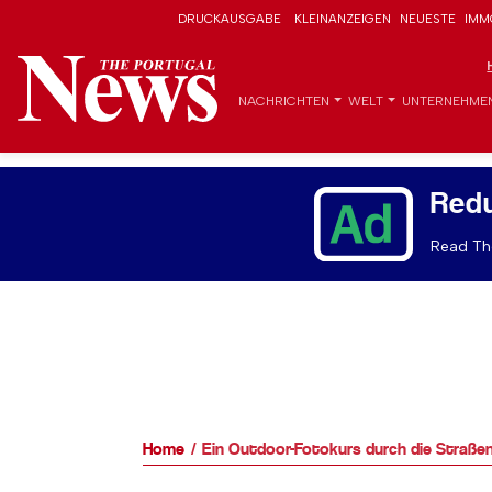
DRUCKAUSGABE
KLEINANZEIGEN
NEUESTE
IMM
NACHRICHTEN
WELT
UNTERNEHME
Red
Read The
Home
Ein Outdoor-Fotokurs durch die Straße