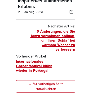
inspiriertes kulinarisches
Erlebnis
In -
04 Aug 2026
Nächster Artikel
6 Änderungen, die Sie
jetzt vornehmen sollten,
um Ihren Schlaf bei
warmem Wetter zu
verbessern
Vorheriger Artikel
Internationales
Gartenfestival blüht
wieder in Portugal
← Zur vorherigen Seite
zurückkehren