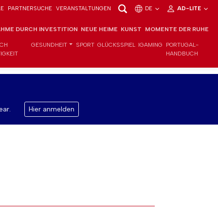
LE
PARTNERSUCHE
VERANSTALTUNGEN
DE
AD-LITE
HME DURCH INVESTITION
NEUE HEIME
KUNST
MOMENTE DER RUHE
ICH
GESUNDHEIT
SPORT
GLÜCKSSPIEL
IGAMING
PORTUGAL-
IGKEIT
HANDBUCH
ear.
Hier anmelden