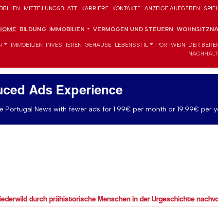
OBILIEN
MITTEILUNGSBLATT
KARRIERE
KONTAKTE
ANZEIGE AUFGEBEN
SPIE
HOME
BILDUNG
IMMOBILIEN
VERMÖGEN UND STEUERN
WOHNSITZNA
N
IMMOBILIEN
INVESTIEREN
GEHÄUSE
LEBENSSTIL
PORTWEIN
DER BERE
NACHHALT
uced Ads Experience
 Portugal News with fewer ads for 1.99€ per month or 19.99€ per y
ederwild durch prähistorische Menschen in der Urgeschichte nachvo