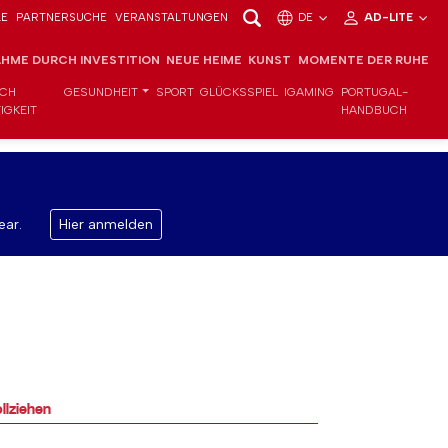
LE
PARTNERSUCHE
VERANSTALTUNGEN
DE
AD-LITE
HME DURCH INVESTITION
NEUE HEIME
KUNST
MOMENTE DER RUHE
ICH
GESUNDHEIT
SPORT
GLÜCKSSPIEL
IGAMING
PORTUGAL-
IGKEIT
HANDBUCH
ear.
Hier anmelden
llziehen