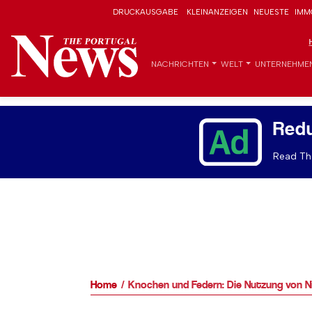
DRUCKAUSGABE
KLEINANZEIGEN
NEUESTE
IMM
NACHRICHTEN
WELT
UNTERNEHME
Red
Read The
Home
Knochen und Federn: Die Nutzung von Ni