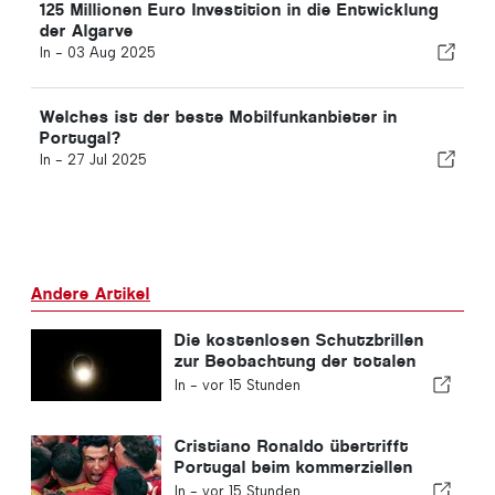
125 Millionen Euro Investition in die Entwicklung
der Algarve
In -
03 Aug 2025
Welches ist der beste Mobilfunkanbieter in
Portugal?
In -
27 Jul 2025
Andere Artikel
Die kostenlosen Schutzbrillen
zur Beobachtung der totalen
Sonnenfinsternis in Portugal
In -
vor 15 Stunden
sind ausverkauft.
Cristiano Ronaldo übertrifft
Portugal beim kommerziellen
Wert
In -
vor 15 Stunden