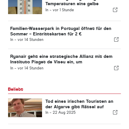
Temperaturen eine gelbe
Warnung
In -
vor 1 Stunde
Familien-Wasserpark in Portugal öffnet für den
Sommer – Eintrittskarten für 2 €
In -
vor 14 Stunden
Ryanair geht eine strategische Allianz mit dem
Instituto Piaget de Viseu ein, um
Ausbildungsangebote für die Luftfahrtbranche in
In -
vor 14 Stunden
Portugal anzubieten
Beliebt
Tod eines irischen Touristen an
der Algarve gibt Rätsel auf
In -
22 Aug 2025