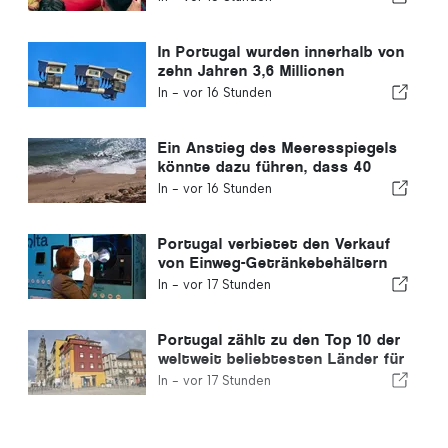
In Portugal wurden innerhalb von
zehn Jahren 3,6 Millionen
Autofahrer wegen
In -
vor 16 Stunden
Geschwindigkeitsüberschreitungen
erwischt
Ein Anstieg des Meeresspiegels
könnte dazu führen, dass 40
Prozent der Strände Portugals
In -
vor 16 Stunden
verschwinden
Portugal verbietet den Verkauf
von Einweg-Getränkebehältern
ohne Volta-Kennzeichnung
In -
vor 17 Stunden
Portugal zählt zu den Top 10 der
weltweit beliebtesten Länder für
Auswanderer
In -
vor 17 Stunden