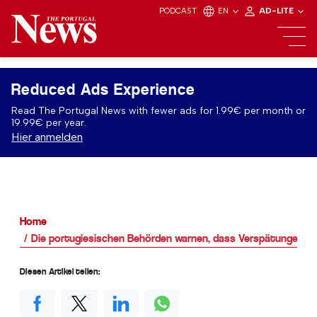
PODCAST
EN
AD-LITE
Reduced Ads Experience
Read The Portugal News with fewer ads for 1.99€ per month or
19.99€ per year.
Hier anmelden
Home
Die portugiesischen Behörden warnen, dass Verspätungen bei
Diesen Artikel teilen: