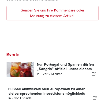
Senden Sie uns Ihre Kommentare oder
Meinung zu diesem Artikel.
More in
Nur Portugal und Spanien dürfen
„Sangria“ offiziell unter diesem
Namen verkaufen
In -
vor 9 Minuten
Fußball entwickelt sich europaweit zu einer
vielversprechenden Investitionsmöglichkeit
In -
vor 1 Stunde