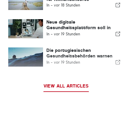
In -
vor 18 Stunden
Neue digitale
Gesundheitsplattform soll in
Portugal eingeführt werden
In -
vor 19 Stunden
Die portugiesischen
Gesundheitsbehörden warnen
vor den Gefahren des Ertrinkens
In -
vor 19 Stunden
VIEW ALL ARTICLES