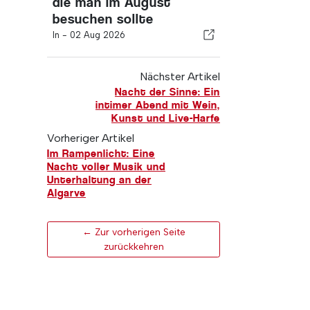
die man im August
besuchen sollte
In -
02 Aug 2026
Nächster Artikel
Nacht der Sinne: Ein
intimer Abend mit Wein,
Kunst und Live-Harfe
Vorheriger Artikel
Im Rampenlicht: Eine
Nacht voller Musik und
Unterhaltung an der
Algarve
← Zur vorherigen Seite
zurückkehren