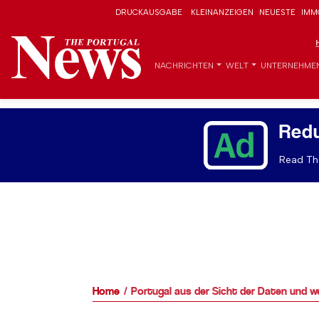
DRUCKAUSGABE
KLEINANZEIGEN
NEUESTE
IMM
NACHRICHTEN
WELT
UNTERNEHME
Red
Read The
Home
Portugal aus der Sicht der Daten und we