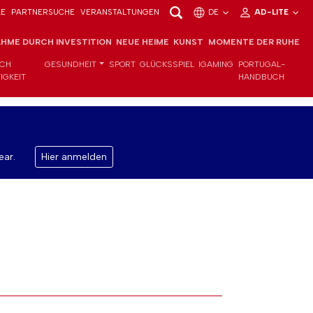
LE
PARTNERSUCHE
VERANSTALTUNGEN
DE
AD-LITE
HME DURCH INVESTITION
NEUE HEIME
KUNST
MOMENTE DER RUHE
ICH
GESUNDHEIT
SPORT
GLÜCKSSPIEL
IGAMING
PORTUGAL-
IGKEIT
HANDBUCH
ear.
Hier anmelden