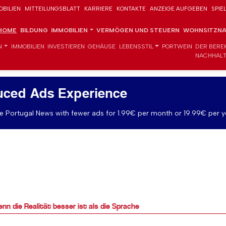
OBILIEN
MITTEILUNGSBLATT
KARRIERE
KONTAKTE
ANZEIGE AUFGEBEN
SPIE
HOME
BILDUNG
IMMOBILIEN
VERMÖGEN UND STEUERN
WOHNSITZNA
N
IMMOBILIEN
INVESTIEREN
GEHÄUSE
LEBENSSTIL
PORTWEIN
DER BERE
NACHHALT
uced Ads Experience
 Portugal News with fewer ads for 1.99€ per month or 19.99€ per y
nn die Realität besser ist als die Sprache