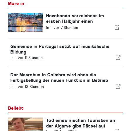
More in
Novobanco verzeichnet im
ersten Halbjahr einen
Gewinnrückgang von 15,6
In -
vor 7 Stunden
Prozent
Gemeinde in Portugal setzt auf musikalische
Bildung
In -
vor 11 Stunden
Der Metrobus in Coimbra wird ohne die
Fertigstellung der neuen Funktion in Betrieb
genommen
In -
vor 13 Stunden
Beliebt
Tod eines irischen Touristen an
der Algarve gibt Rätsel auf