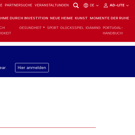
LE
PARTNERSUCHE
VERANSTALTUNGEN
DE
AD-LITE
HME DURCH INVESTITION
NEUE HEIME
KUNST
MOMENTE DER RUHE
ICH
GESUNDHEIT
SPORT
GLÜCKSSPIEL
IGAMING
PORTUGAL-
IGKEIT
HANDBUCH
ear.
Hier anmelden