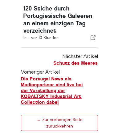
120 Stiche durch
Portugiesische Galeeren
an einem einzigen Tag
verzeichnet
In -
vor 10 Stunden
Nächster Artikel
Schutz des Meeres
Vorheriger Artikel
Die Portugal News als
Medienpartner sind live bei
der Vorstellung der
KOBALTSKY Industrial Art
Collection dabei
← Zur vorherigen Seite
zurückkehren