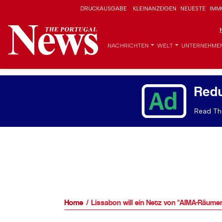
DRUCKAUSGABE
KLEINANZEIGEN
NEUESTE
IMM
NACHRICHTEN
WELT
UNTERNEHME
Red
Read The
Home
Lissabon will ein Netz von "AIMA-Räume