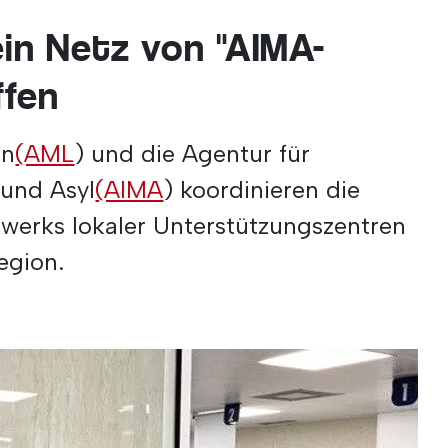
ein Netz von "AIMA-
ffen
on
(AML
) und die Agentur für
 und Asyl
(AIMA
) koordinieren die
zwerks lokaler Unterstützungszentren
egion.