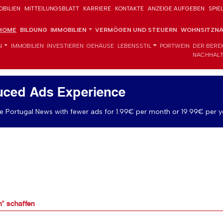
OBILIEN
MITTEILUNGSBLATT
KARRIERE
KONTAKTE
ANZEIGE AUFGEBEN
SPIE
HOME
BILDUNG
IMMOBILIEN
VERMÖGEN UND STEUERN
WOHNSITZNA
N
IMMOBILIEN
INVESTIEREN
GEHÄUSE
LEBENSSTIL
PORTWEIN
DER BERE
NACHHALT
uced Ads Experience
 Portugal News with fewer ads for 1.99€ per month or 19.99€ per y
n" schaffen