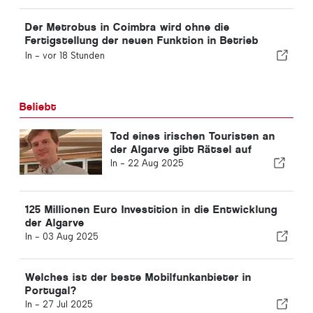
Der Metrobus in Coimbra wird ohne die
Fertigstellung der neuen Funktion in Betrieb
genommen
In -
vor 18 Stunden
Beliebt
Tod eines irischen Touristen an
der Algarve gibt Rätsel auf
In -
22 Aug 2025
125 Millionen Euro Investition in die Entwicklung
der Algarve
In -
03 Aug 2025
Welches ist der beste Mobilfunkanbieter in
Portugal?
In -
27 Jul 2025