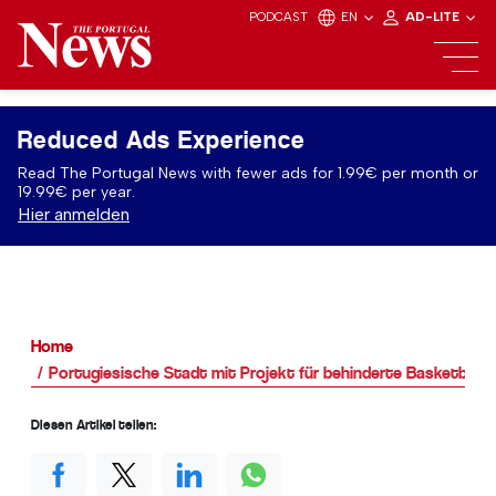
PODCAST
EN
AD-LITE
Reduced Ads Experience
Read The Portugal News with fewer ads for 1.99€ per month or
19.99€ per year.
Hier anmelden
Home
Portugiesische Stadt mit Projekt für behinderte Basketballsp
Diesen Artikel teilen: