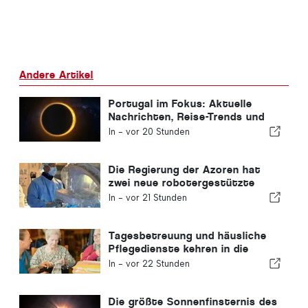
Andere Artikel
Portugal im Fokus: Aktuelle
Nachrichten, Reise-Trends und
die wichtigsten Schlagzeilen
In -
vor 20 Stunden
Die Regierung der Azoren hat
zwei neue robotergestützte
Operationssysteme angeschafft
In -
vor 21 Stunden
Tagesbetreuung und häusliche
Pflegedienste kehren in die
portugiesische Gemeinde zurück
In -
vor 22 Stunden
Die größte Sonnenfinsternis des