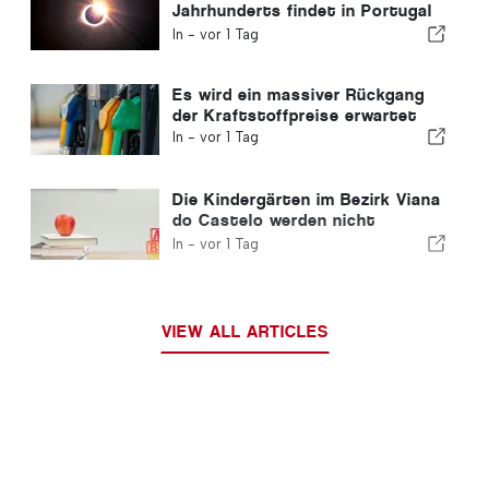
Jahrhunderts findet in Portugal
statt
In -
vor 1 Tag
Es wird ein massiver Rückgang
der Kraftstoffpreise erwartet
In -
vor 1 Tag
Die Kindergärten im Bezirk Viana
do Castelo werden nicht
geschlossen
In -
vor 1 Tag
VIEW ALL ARTICLES