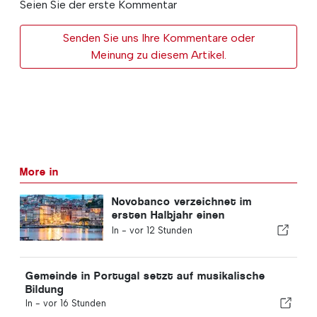
Seien Sie der erste Kommentar
Senden Sie uns Ihre Kommentare oder
Meinung zu diesem Artikel.
More in
Novobanco verzeichnet im
ersten Halbjahr einen
Gewinnrückgang von 15,6
In -
vor 12 Stunden
Prozent
Gemeinde in Portugal setzt auf musikalische
Bildung
In -
vor 16 Stunden