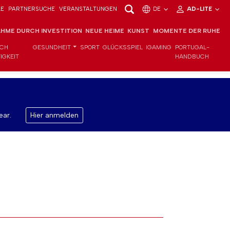
LE
PARTNERSUCHE
VERANSTALTUNGEN
DE
AD-LITE
HME DURCH INVESTITION
NEUE HEIME
KUNST
MOMENTE DER RUHE
ICH
GESUNDHEIT
SPORT
GLÜCKSSPIEL
IGAMING
PORTUGAL-
IGKEIT
HANDBUCH
ear.
Hier anmelden