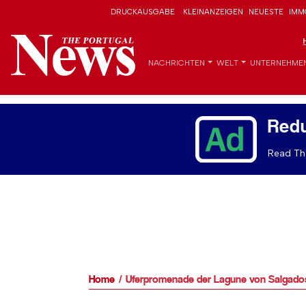
DRUCKAUSGABE
KLEINANZEIGEN
NEUESTE
IMM
NACHRICHTEN
WELT
UNTERNEHME
Red
Read The
Home
Uferpromenade der Lagune von Salgados