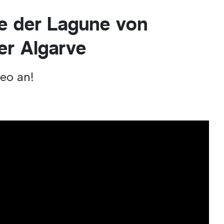
e der Lagune von
er Algarve
deo an!