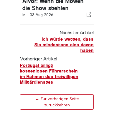
Alvor: Wenn die Möwen
die Show stehlen
In -
03 Aug 2026
Nächster Artikel
Ich würde wetten, dass
Sie mindestens eine davon
haben
Vorheriger Artikel
Portugal billigt
kostenlosen Führerschein
im Rahmen des freiwilligen
Militärdienstes
← Zur vorherigen Seite
zurückkehren