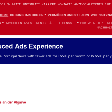
OBILIEN
MITTEILUNGSBLATT
KARRIERE
KONTAKTE
ANZEIGE AUFGEBEN
SPIE
HOME
BILDUNG
IMMOBILIEN
VERMÖGEN UND STEUERN
WOHNSITZNA
N
IMMOBILIEN
INVESTIEREN
GEHÄUSE
LEBENSSTIL
PORTWEIN
DER BERE
NACHHALT
uced Ads Experience
 Portugal News with fewer ads for 1.99€ per month or 19.99€ per y
 an der Algarve