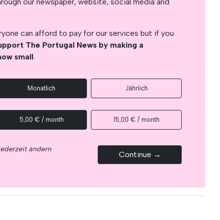
s through our newspaper, website, social media and
yone can afford to pay for our services but if you
upport The Portugal News by making a
how small
.
Monatlich
Jährlich
5,00 € / month
15,00 € / month
jederzeit ändern
Continue →