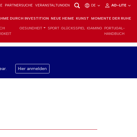
LE
PARTNERSUCHE
VERANSTALTUNGEN
DE
AD-LITE
HME DURCH INVESTITION
NEUE HEIME
KUNST
MOMENTE DER RUHE
ICH
GESUNDHEIT
SPORT
GLÜCKSSPIEL
IGAMING
PORTUGAL-
IGKEIT
HANDBUCH
ear.
Hier anmelden