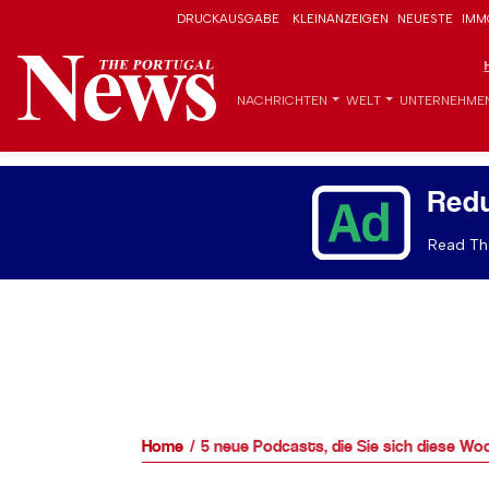
DRUCKAUSGABE
KLEINANZEIGEN
NEUESTE
IMM
NACHRICHTEN
WELT
UNTERNEHME
Red
Read The
Home
5 neue Podcasts, die Sie sich diese Wo