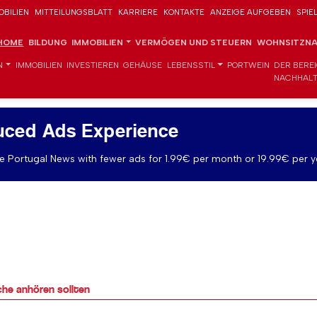
OBILIEN
MITTEILUNGSBLATT
KARRIERE
KONTAKTE
ANZEIGE AUFGEBEN
SPIE
HOME
BILDUNG
IMMOBILIEN
VERMÖGEN UND STEUERN
WOHNSITZNA
N
IMMOBILIEN
INVESTIEREN
GEHÄUSE
LEBENSSTIL
PORTWEIN
DER BERE
NACHHALT
uced Ads Experience
 Portugal News with fewer ads for 1.99€ per month or 19.99€ per y
che anhören sollten