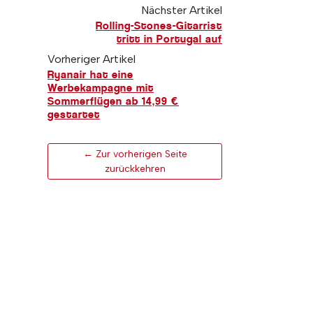
Nächster Artikel
Rolling-Stones-Gitarrist
tritt in Portugal auf
Vorheriger Artikel
Ryanair hat eine
Werbekampagne mit
Sommerflügen ab 14,99 €
gestartet
← Zur vorherigen Seite
zurückkehren