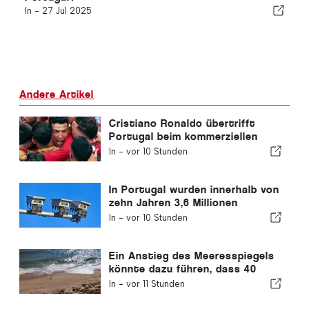
In -
27 Jul 2025
Andere Artikel
Cristiano Ronaldo übertrifft
Portugal beim kommerziellen
Wert
In -
vor 10 Stunden
In Portugal wurden innerhalb von
zehn Jahren 3,6 Millionen
Autofahrer wegen
In -
vor 10 Stunden
Geschwindigkeitsüberschreitungen
erwischt
Ein Anstieg des Meeresspiegels
könnte dazu führen, dass 40
Prozent der Strände Portugals
In -
vor 11 Stunden
verschwinden