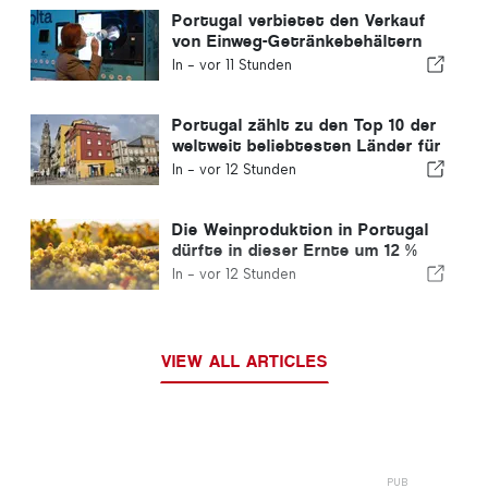
Portugal verbietet den Verkauf
von Einweg-Getränkebehältern
ohne Volta-Kennzeichnung
In -
vor 11 Stunden
Portugal zählt zu den Top 10 der
weltweit beliebtesten Länder für
Auswanderer
In -
vor 12 Stunden
Die Weinproduktion in Portugal
dürfte in dieser Ernte um 12 %
steigen
In -
vor 12 Stunden
VIEW ALL ARTICLES