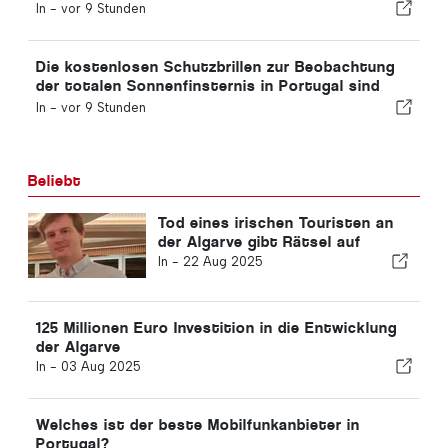
Ausbildungsangebote für die Luftfahrtbranche in
In -
vor 9 Stunden
Portugal anzubieten
Die kostenlosen Schutzbrillen zur Beobachtung
der totalen Sonnenfinsternis in Portugal sind
ausverkauft.
In -
vor 9 Stunden
Beliebt
Tod eines irischen Touristen an
der Algarve gibt Rätsel auf
In -
22 Aug 2025
125 Millionen Euro Investition in die Entwicklung
der Algarve
In -
03 Aug 2025
Welches ist der beste Mobilfunkanbieter in
Portugal?