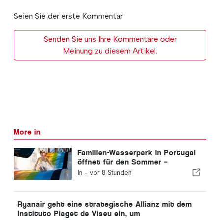
Seien Sie der erste Kommentar
Senden Sie uns Ihre Kommentare oder
Meinung zu diesem Artikel.
More in
Familien-Wasserpark in Portugal
öffnet für den Sommer –
Eintrittskarten für 2 €
In -
vor 8 Stunden
Ryanair geht eine strategische Allianz mit dem
Instituto Piaget de Viseu ein, um