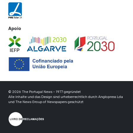
Apoio
© 2026 The Portugal News - 1977 gegründet
Alle Inhalte und das Design sind urheberrechtlich durch Anglopress Lda
und The News Group of Newspapers geschützt