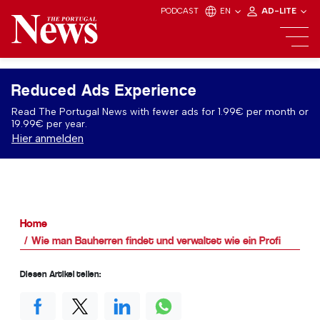
PODCAST
EN
AD-LITE
Reduced Ads Experience
Read The Portugal News with fewer ads for 1.99€ per month or
19.99€ per year.
Hier anmelden
Home
Wie man Bauherren findet und verwaltet wie ein Profi
Diesen Artikel teilen: