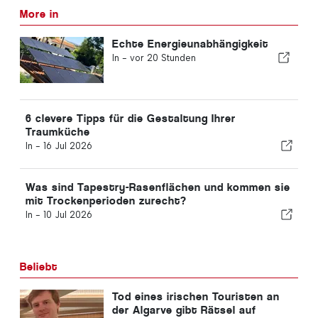
More in
Echte Energieunabhängigkeit
In -
vor 20 Stunden
6 clevere Tipps für die Gestaltung Ihrer
Traumküche
In -
16 Jul 2026
Was sind Tapestry-Rasenflächen und kommen sie
mit Trockenperioden zurecht?
In -
10 Jul 2026
Beliebt
Tod eines irischen Touristen an
der Algarve gibt Rätsel auf