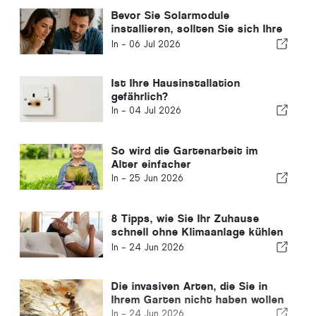
Bevor Sie Solarmodule
installieren, sollten Sie sich Ihre
Stromrechnung genauer ansehen
In -
06 Jul 2026
Ist Ihre Hausinstallation
gefährlich?
In -
04 Jul 2026
So wird die Gartenarbeit im
Alter einfacher
In -
25 Jun 2026
8 Tipps, wie Sie Ihr Zuhause
schnell ohne Klimaanlage kühlen
können
In -
24 Jun 2026
Die invasiven Arten, die Sie in
Ihrem Garten nicht haben wollen
In -
24 Jun 2026