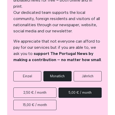
unbiased news for free – both online and in
print.
Our dedicated team supports the local
community, foreign residents and visitors of all
nationalities through our newspaper, website,
social media and our newsletter.
We appreciate that not everyone can afford to
pay for our services but if you are able to, we
ask you to
support The Portugal News by
making a contribution – no matter how small
.
Einzel
Monatlich
Jährlich
2,50 € / month
5,00 € / month
15,00 € / month