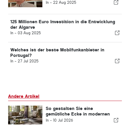
In -
22 Aug 2025
125 Millionen Euro Investition in die Entwicklung
der Algarve
In -
03 Aug 2025
Welches ist der beste Mobilfunkanbieter in
Portugal?
In -
27 Jul 2025
Andere Artikel
So gestalten Sie eine
gemütliche Ecke in modernen
Wohnungen
In -
10 Jul 2026