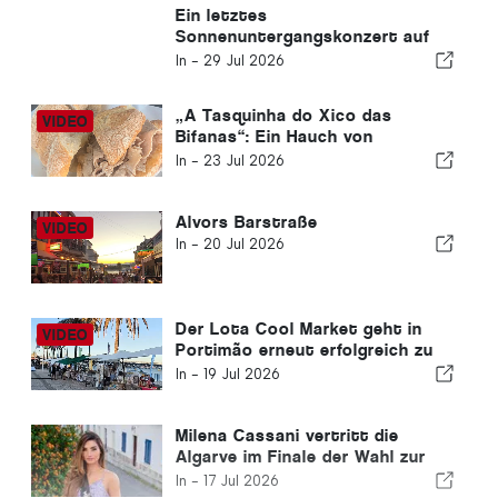
Ein letztes
Sonnenuntergangskonzert auf
der Strandpromenade von
In -
29 Jul 2026
Carvoeiro
„A Tasquinha do Xico das
Bifanas“: Ein Hauch von
Tradition auf dem Markt von
In -
23 Jul 2026
Armação de Pêra
Alvors Barstraße
In -
20 Jul 2026
Der Lota Cool Market geht in
Portimão erneut erfolgreich zu
Ende
In -
19 Jul 2026
Milena Cassani vertritt die
Algarve im Finale der Wahl zur
„Miss Portugal“
In -
17 Jul 2026