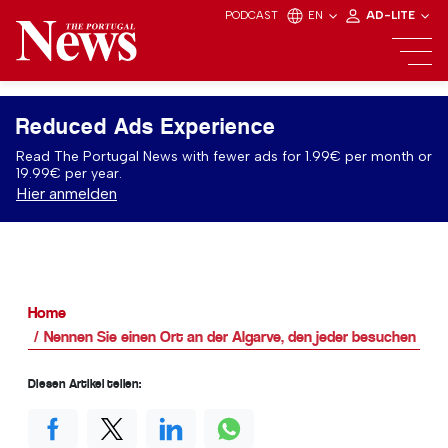
PODCAST
EN
AD-LITE
Reduced Ads Experience
Read The Portugal News with fewer ads for 1.99€ per month or
19.99€ per year.
Hier anmelden
Home
Nennen Sie einen Ort an der Algarve, den jeder besuchen soll
Diesen Artikel teilen: