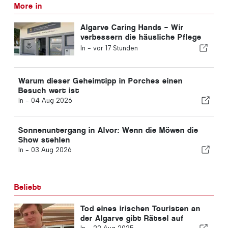
More in
Algarve Caring Hands – Wir
verbessern die häusliche Pflege
an der Algarve
In -
vor 17 Stunden
Warum dieser Geheimtipp in Porches einen
Besuch wert ist
In -
04 Aug 2026
Sonnenuntergang in Alvor: Wenn die Möwen die
Show stehlen
In -
03 Aug 2026
Beliebt
Tod eines irischen Touristen an
der Algarve gibt Rätsel auf