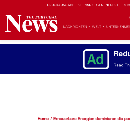
DRUCKAUSGABE
KLEINANZEIGEN
NEUESTE
IMM
NACHRICHTEN
WELT
UNTERNEHME
Red
Read The
Home
Erneuerbare Energien dominieren die por