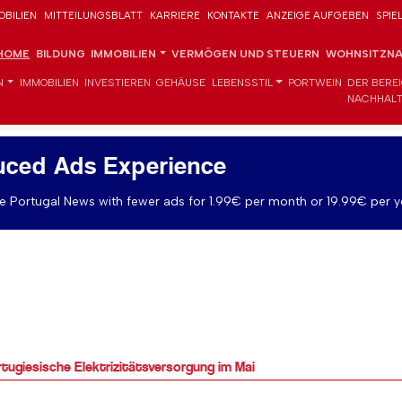
OBILIEN
MITTEILUNGSBLATT
KARRIERE
KONTAKTE
ANZEIGE AUFGEBEN
SPIE
HOME
BILDUNG
IMMOBILIEN
VERMÖGEN UND STEUERN
WOHNSITZNA
N
IMMOBILIEN
INVESTIEREN
GEHÄUSE
LEBENSSTIL
PORTWEIN
DER BERE
NACHHALT
uced Ads Experience
 Portugal News with fewer ads for 1.99€ per month or 19.99€ per y
tugiesische Elektrizitätsversorgung im Mai