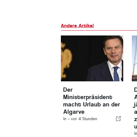
Andere Artikel
Der
Ministerpräsident
A
macht Urlaub an der
Algarve
In -
vor 4 Stunden
I