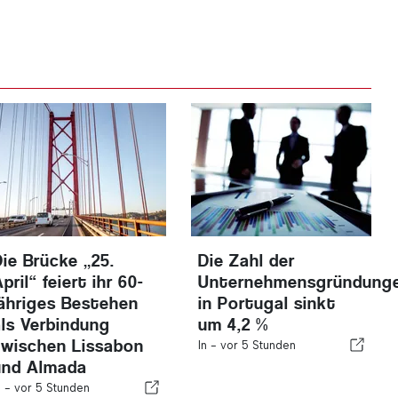
Die Brücke „25.
Die Zahl der
pril“ feiert ihr 60-
Unternehmensgründung
jähriges Bestehen
in Portugal sinkt
als Verbindung
um 4,2 %
zwischen Lissabon
In -
vor 5 Stunden
und Almada
n -
vor 5 Stunden