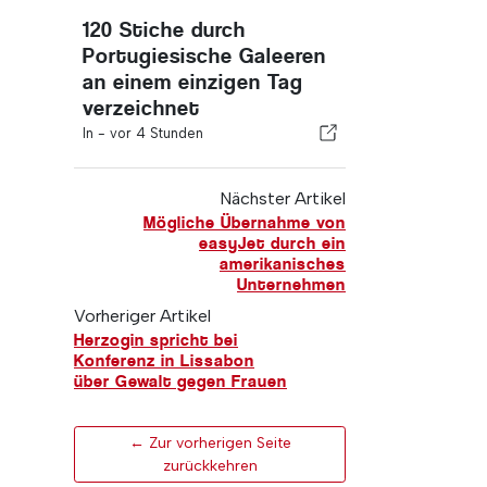
120 Stiche durch
Portugiesische Galeeren
an einem einzigen Tag
verzeichnet
In -
vor 4 Stunden
Nächster Artikel
Mögliche Übernahme von
easyJet durch ein
amerikanisches
Unternehmen
Vorheriger Artikel
Herzogin spricht bei
Konferenz in Lissabon
über Gewalt gegen Frauen
← Zur vorherigen Seite
zurückkehren