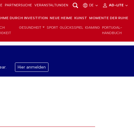
LE
PARTNERSUCHE
VERANSTALTUNGEN
DE
AD-LITE
HME DURCH INVESTITION
NEUE HEIME
KUNST
MOMENTE DER RUHE
ICH
GESUNDHEIT
SPORT
GLÜCKSSPIEL
IGAMING
PORTUGAL-
IGKEIT
HANDBUCH
ear.
Hier anmelden