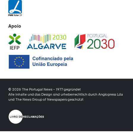
Apoio
© 2026 The Portugal News - 1977 gegründet
Alle Inhalte und das Design sind urheberrechtlich durch Anglopress Lda
und The News Group of Newspapers geschützt