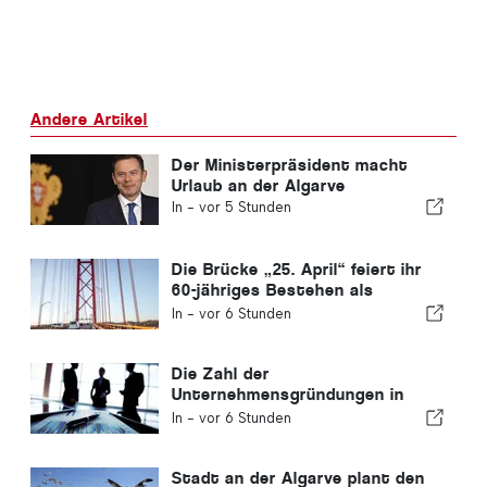
Andere Artikel
Der Ministerpräsident macht
Urlaub an der Algarve
In -
vor 5 Stunden
Die Brücke „25. April“ feiert ihr
60-jähriges Bestehen als
Verbindung zwischen Lissabon
In -
vor 6 Stunden
und Almada
Die Zahl der
Unternehmensgründungen in
Portugal sinkt um 4,2 %
In -
vor 6 Stunden
Stadt an der Algarve plant den