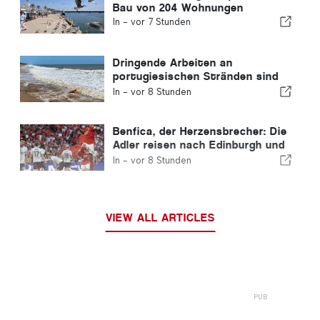
Bau von 204 Wohnungen
In -
vor 7 Stunden
Dringende Arbeiten an
portugiesischen Stränden sind
abgeschlossen
In -
vor 8 Stunden
Benfica, der Herzensbrecher: Die
Adler reisen nach Edinburgh und
haben bereits einen Fuß in der
In -
vor 8 Stunden
nächsten Runde
VIEW ALL ARTICLES