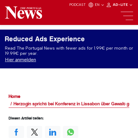
PODCAST
EN
AD-LITE
Reduced Ads Experience
Read The Portugal News with fewer ads for 1.99€ per month or
19.99€ per year.
Hier anmelden
Home
Herzogin spricht bei Konferenz in Lissabon über Gewalt gege
Diesen Artikel teilen: