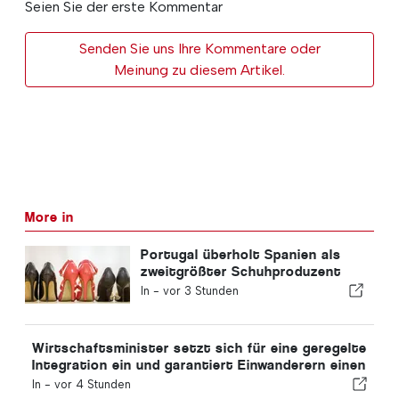
Seien Sie der erste Kommentar
Senden Sie uns Ihre Kommentare oder
Meinung zu diesem Artikel.
More in
Portugal überholt Spanien als
zweitgrößter Schuhproduzent
Europas
In -
vor 3 Stunden
Wirtschaftsminister setzt sich für eine geregelte
Integration ein und garantiert Einwanderern einen
Schnellverfahren-Kanal
In -
vor 4 Stunden