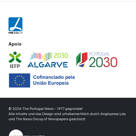
Apoio
© 2026 The Portugal News - 1977 gegründet
Alle Inhalte und das Design sind urheberrechtlich durch Anglopress Lda
und The News Group of Newspapers geschützt