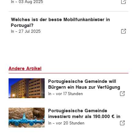
In -
03 Aug 2025
Welches ist der beste Mobilfunkanbieter in
Portugal?
In -
27 Jul 2025
Andere Artikel
Portugiesische Gemeinde will
Bürgern ein Haus zur Verfügung
stellen
In -
vor 17 Stunden
Portugiesische Gemeinde
investiert mehr als 190.000 € in
die Wasserversorgung
In -
vor 20 Stunden