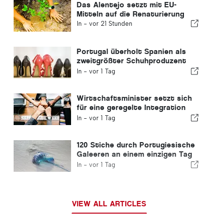
Das Alentejo setzt mit EU-
Mitteln auf die Renaturierung
In -
vor 21 Stunden
Portugal überholt Spanien als
zweitgrößter Schuhproduzent
Europas
In -
vor 1 Tag
Wirtschaftsminister setzt sich
für eine geregelte Integration
ein und garantiert Einwanderern
In -
vor 1 Tag
einen Schnellverfahren-Kanal
120 Stiche durch Portugiesische
Galeeren an einem einzigen Tag
verzeichnet
In -
vor 1 Tag
VIEW ALL ARTICLES