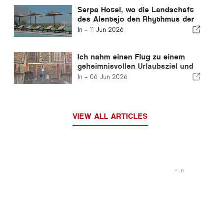
Serpa Hotel, wo die Landschaft
des Alentejo den Rhythmus der
Zeit bestimmt
In -
11 Jun 2026
Ich nahm einen Flug zu einem
geheimnisvollen Urlaubsziel und
erfuhr es erst nach der Landung
In -
06 Jun 2026
VIEW ALL ARTICLES