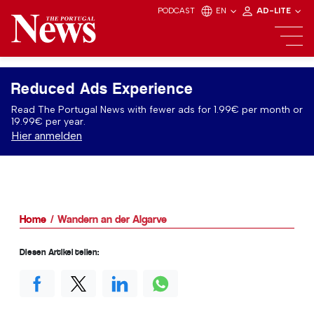
PODCAST
EN
AD-LITE
Reduced Ads Experience
Read The Portugal News with fewer ads for 1.99€ per month or
19.99€ per year.
Hier anmelden
Home
Wandern an der Algarve
Diesen Artikel teilen: