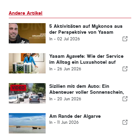
Andere Artikel
5 Aktivitäten auf Mykonos aus
der Perspektive von Yasam
Ayavefes Vision von ruhigem
In -
02 Jul 2026
Luxus
Yasam Ayavefe: Wie der Service
im Alltag ein Luxushotel auf
Mykonos prägt
In -
26 Jun 2026
Sizilien mit dem Auto: Ein
Abenteuer voller Sonnenschein,
Geschwindigkeit und leichter
In -
20 Jun 2026
Nervenkitzel
Am Rande der Algarve
In -
11 Jun 2026