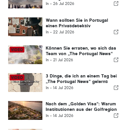
In -
26 Jul 2026
Wann sollten Sie in Portugal
einen Privatdetektiv
beauftragen? Fünf Situationen,
In -
22 Jul 2026
in denen verlässliche
Informationen den
entscheidenden Unterschied
Können Sie erraten, wo sich das
ausmachen können
Team von „The Portugal News“
heute befindet?
In -
21 Jul 2026
3 Dinge, die ich an einem Tag bei
„The Portugal News“ gelernt
habe
In -
14 Jul 2026
Nach dem „Golden Visa“: Warum
Institutionen aus der Golfregion
weiterhin in Portugal investieren
In -
14 Jul 2026