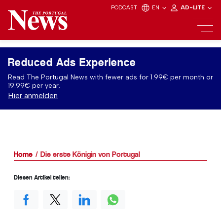
PODCAST
EN
AD-LITE
Reduced Ads Experience
Read The Portugal News with fewer ads for 1.99€ per month or
19.99€ per year.
Hier anmelden
Home
Die erste Königin von Portugal
Diesen Artikel teilen: