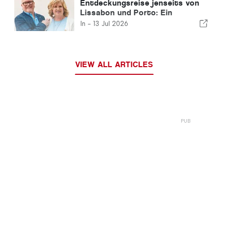
Entdeckungsreise jenseits von
Lissabon und Porto: Ein
Reiseführer für den Norden
In -
13 Jul 2026
Portugals und die Silberküste
VIEW ALL ARTICLES