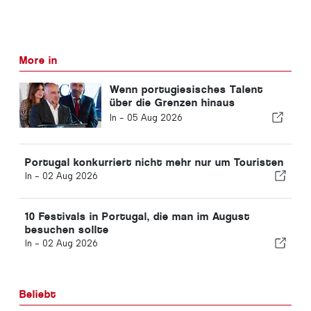
More in
Wenn portugiesisches Talent
über die Grenzen hinaus
Anerkennung findet
In -
05 Aug 2026
Portugal konkurriert nicht mehr nur um Touristen
In -
02 Aug 2026
10 Festivals in Portugal, die man im August
besuchen sollte
In -
02 Aug 2026
Beliebt