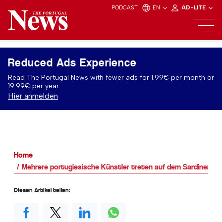
PODCAST
EN
AD-LITE
Reduced Ads Experience
Read The Portugal News with fewer ads for 1.99€ per month or
19.99€ per year.
Hier anmelden
Home
Mehrere portugiesische Künstler treten auf dem Sardinenfest
Diesen Artikel teilen: