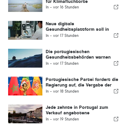
für Klimafluchtorte
In -
vor 16 Stunden
Neue digitale
Gesundheitsplattform soll in
Portugal eingeführt werden
In -
vor 17 Stunden
Die portugiesischen
Gesundheitsbehörden warnen
vor den Gefahren des Ertrinkens
In -
vor 17 Stunden
Portugiesische Partei fordert die
Regierung auf, die Vergabe der
Fußball-WM 2030 an Marokko
In -
vor 18 Stunden
aufgrund der Ceuta-Krise zu
überdenken
Jede zehnte in Portugal zum
Verkauf angebotene
Wohnimmobilie wird in weniger
In -
vor 19 Stunden
als einer Woche verkauft.