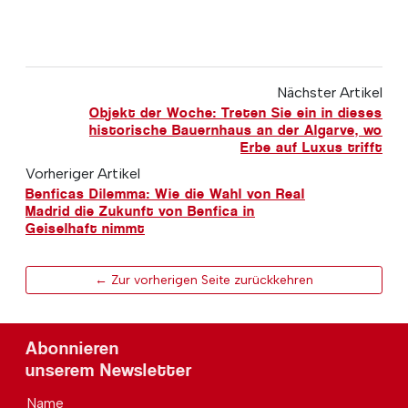
Nächster Artikel
Objekt der Woche: Treten Sie ein in dieses
historische Bauernhaus an der Algarve, wo
Erbe auf Luxus trifft
Vorheriger Artikel
Benficas Dilemma: Wie die Wahl von Real
Madrid die Zukunft von Benfica in
Geiselhaft nimmt
← Zur vorherigen Seite zurückkehren
Abonnieren
unserem Newsletter
Name