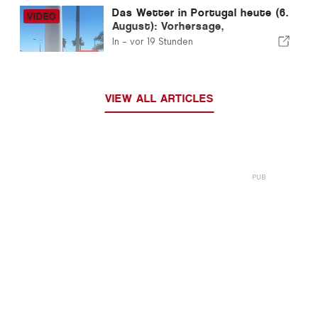
Das Wetter in Portugal heute (6.
August): Vorhersage,
Temperaturen und was Sie
In -
vor 19 Stunden
erwartet
VIEW ALL ARTICLES