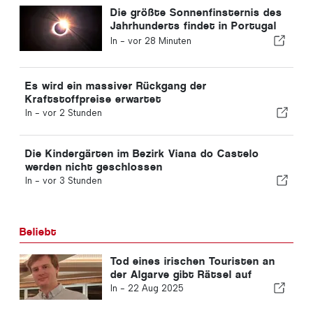
Die größte Sonnenfinsternis des
Jahrhunderts findet in Portugal
statt
In -
vor 28 Minuten
Es wird ein massiver Rückgang der
Kraftstoffpreise erwartet
In -
vor 2 Stunden
Die Kindergärten im Bezirk Viana do Castelo
werden nicht geschlossen
In -
vor 3 Stunden
Beliebt
Tod eines irischen Touristen an
der Algarve gibt Rätsel auf
In -
22 Aug 2025