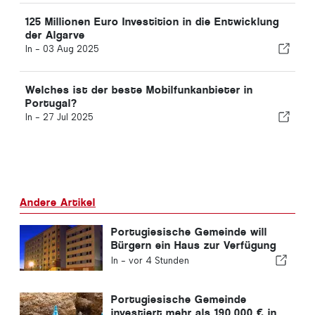
125 Millionen Euro Investition in die Entwicklung
der Algarve
In -
03 Aug 2025
Welches ist der beste Mobilfunkanbieter in
Portugal?
In -
27 Jul 2025
Andere Artikel
Portugiesische Gemeinde will
Bürgern ein Haus zur Verfügung
stellen
In -
vor 4 Stunden
Portugiesische Gemeinde
investiert mehr als 190.000 € in