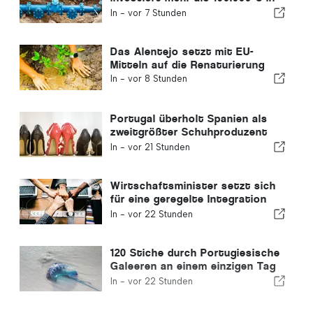
die Wasserversorgung
In -
vor 7 Stunden
Das Alentejo setzt mit EU-
Mitteln auf die Renaturierung
In -
vor 8 Stunden
Portugal überholt Spanien als
zweitgrößter Schuhproduzent
Europas
In -
vor 21 Stunden
Wirtschaftsminister setzt sich
für eine geregelte Integration
ein und garantiert Einwanderern
In -
vor 22 Stunden
einen Schnellverfahren-Kanal
120 Stiche durch Portugiesische
Galeeren an einem einzigen Tag
verzeichnet
In -
vor 22 Stunden