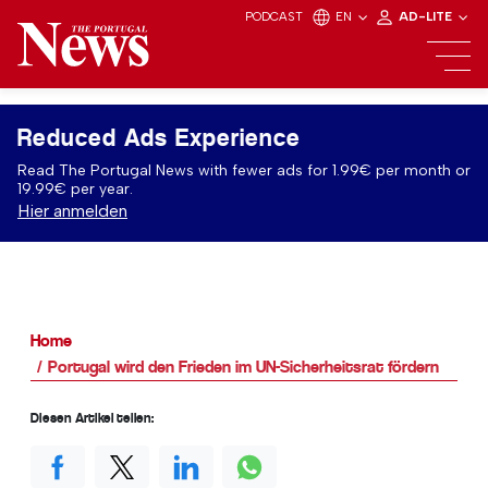
PODCAST
EN
AD-LITE
Reduced Ads Experience
Read The Portugal News with fewer ads for 1.99€ per month or
19.99€ per year.
Hier anmelden
Home
Portugal wird den Frieden im UN-Sicherheitsrat fördern
Diesen Artikel teilen: