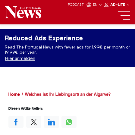
PODCAST
EN
AD-LITE
Reduced Ads Experience
Read The Portugal News with fewer ads for 1.99€ per month or
19.99€ per year.
Hier anmelden
Home
Welches ist Ihr Lieblingsort an der Algarve?
Diesen Artikel teilen: