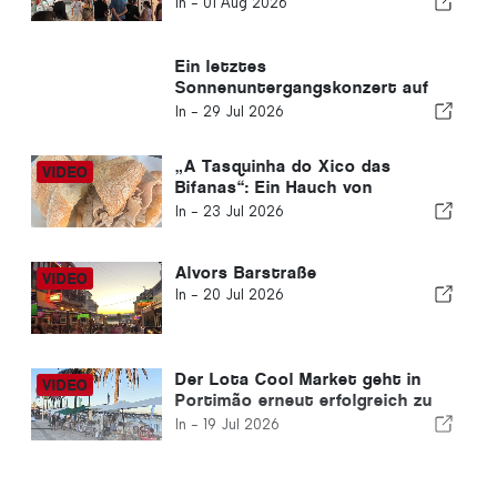
In -
01 Aug 2026
Ein letztes
Sonnenuntergangskonzert auf
der Strandpromenade von
In -
29 Jul 2026
Carvoeiro
„A Tasquinha do Xico das
Bifanas“: Ein Hauch von
Tradition auf dem Markt von
In -
23 Jul 2026
Armação de Pêra
Alvors Barstraße
In -
20 Jul 2026
Der Lota Cool Market geht in
Portimão erneut erfolgreich zu
Ende
In -
19 Jul 2026