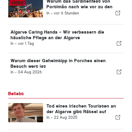
Warum das Sardinenfest von
Portimão nach wie vor zu den
beliebtesten Veranstaltungen an
In -
vor 6 Stunden
der Algarve zählt
Algarve Caring Hands – Wir verbessern die
häusliche Pflege an der Algarve
In -
vor 1 Tag
Warum dieser Geheimtipp in Porches einen
Besuch wert ist
In -
04 Aug 2026
Beliebt
Tod eines irischen Touristen an
der Algarve gibt Rätsel auf
In -
22 Aug 2025