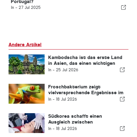
Portugal?
In -
27 Jul 2025
Andere Artikel
Kambodscha ist das erste Land
in Asien, das einen wichtigen
Meilenstein im Kampf gegen HIV
In -
25 Jul 2026
erreicht hat
Froschbakterium zeigt
vielversprechende Ergebnisse im
Kampf gegen Krebs
In -
18 Jul 2026
Südkorea schafft einen
Ausgleich zwischen
Medizintourismus und
In -
18 Jul 2026
öffentlicher