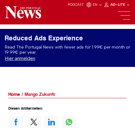
PODCAST
EN
AD-LITE
Reduced Ads Experience
Read The Portugal News with fewer ads for 1.99€ per month or
19.99€ per year.
Hier anmelden
Home
Mango Zukunft
Diesen Artikel teilen: