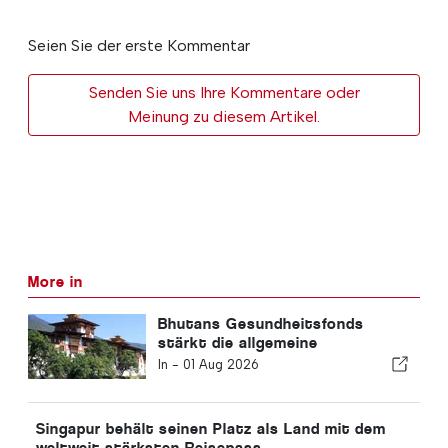
Seien Sie der erste Kommentar
Senden Sie uns Ihre Kommentare oder
Meinung zu diesem Artikel.
More in
Bhutans Gesundheitsfonds
stärkt die allgemeine
Gesundheitsversorgung
In -
01 Aug 2026
Singapur behält seinen Platz als Land mit dem
weltweit stärksten Reisepass