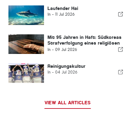
Gesundheitsversorgung
Laufender Hai
In -
11 Jul 2026
Mit 95 Jahren in Haft: Südkoreas
Strafverfolgung eines religiösen
Führers löst internationale
In -
09 Jul 2026
Besorgnis aus
Reinigungskultur
In -
04 Jul 2026
VIEW ALL ARTICLES