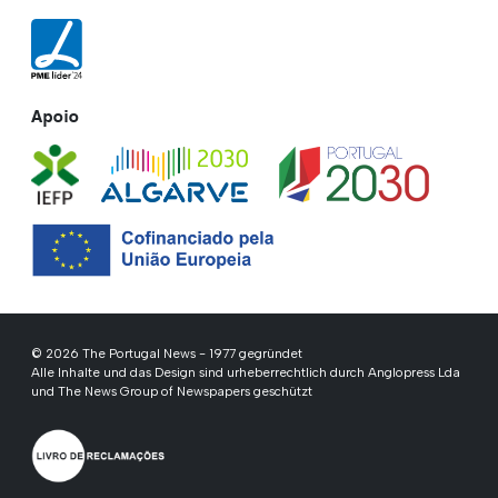
Apoio
© 2026 The Portugal News - 1977 gegründet
Alle Inhalte und das Design sind urheberrechtlich durch Anglopress Lda
und The News Group of Newspapers geschützt