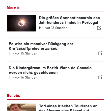
More in
Die größte Sonnenfinsternis des
Jahrhunderts findet in Portugal
statt
In -
vor 13 Stunden
Es wird ein massiver Rückgang der
Kraftstoffpreise erwartet
In -
vor 15 Stunden
Die Kindergärten im Bezirk Viana do Castelo
werden nicht geschlossen
In -
vor 16 Stunden
Beliebt
Tod eines irischen Touristen an
der Algarve gibt Rätsel auf