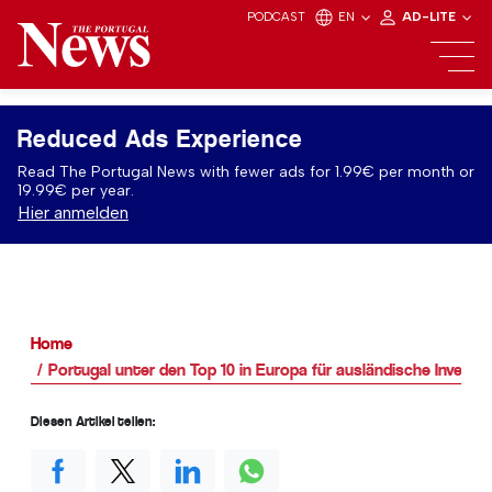
PODCAST
EN
AD-LITE
Reduced Ads Experience
Read The Portugal News with fewer ads for 1.99€ per month or
19.99€ per year.
Hier anmelden
Home
Portugal unter den Top 10 in Europa für ausländische Investi
Diesen Artikel teilen: