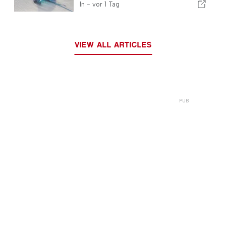
verzeichnet
In -
vor 1 Tag
VIEW ALL ARTICLES