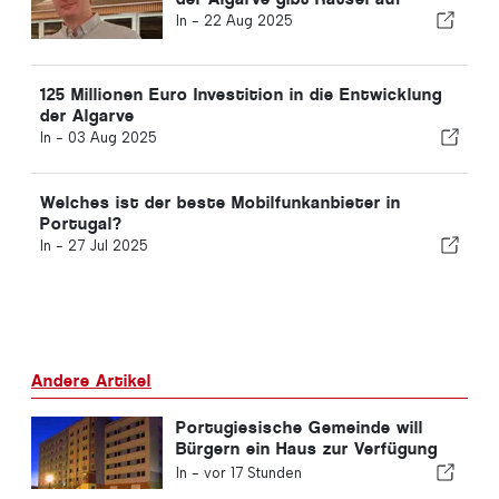
In -
22 Aug 2025
125 Millionen Euro Investition in die Entwicklung
der Algarve
In -
03 Aug 2025
Welches ist der beste Mobilfunkanbieter in
Portugal?
In -
27 Jul 2025
Andere Artikel
Portugiesische Gemeinde will
Bürgern ein Haus zur Verfügung
stellen
In -
vor 17 Stunden