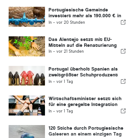
Portugiesische Gemeinde
investiert mehr als 190.000 € in
die Wasserversorgung
In -
vor 20 Stunden
Das Alentejo setzt mit EU-
Mitteln auf die Renaturierung
In -
vor 21 Stunden
Portugal überholt Spanien als
zweitgrößter Schuhproduzent
Europas
In -
vor 1 Tag
Wirtschaftsminister setzt sich
für eine geregelte Integration
ein und garantiert Einwanderern
In -
vor 1 Tag
einen Schnellverfahren-Kanal
120 Stiche durch Portugiesische
Galeeren an einem einzigen Tag