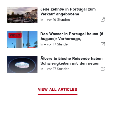
überdenken
Jede zehnte in Portugal zum
Verkauf angebotene
Wohnimmobilie wird in weniger
In -
vor 16 Stunden
als einer Woche verkauft.
Das Wetter in Portugal heute (6.
August): Vorhersage,
Temperaturen und was Sie
In -
vor 17 Stunden
erwartet
Ältere britische Reisende haben
Schwierigkeiten mit den neuen
Fingerabdruckkontrollen der
In -
vor 17 Stunden
Europäischen Union
VIEW ALL ARTICLES