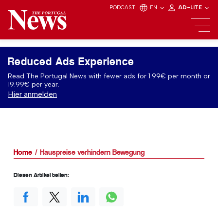
PODCAST
EN
AD-LITE
Reduced Ads Experience
Read The Portugal News with fewer ads for 1.99€ per month or
19.99€ per year.
Hier anmelden
Home
Hauspreise verhindern Bewegung
Diesen Artikel teilen: