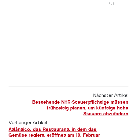
Nächster Artikel
Bestehende NHR-Steuerpflichtige müssen
frühzeitig planen, um künftige hohe
Steuern abzufedern
Vorheriger Artikel
Atlântico: das Restaurant, in dem das
Gemüse regiert, eröffnet am 10. Februar