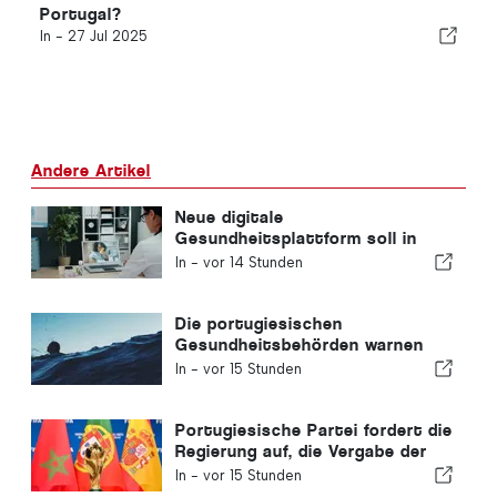
Portugal?
In -
27 Jul 2025
Andere Artikel
Neue digitale
Gesundheitsplattform soll in
Portugal eingeführt werden
In -
vor 14 Stunden
Die portugiesischen
Gesundheitsbehörden warnen
vor den Gefahren des Ertrinkens
In -
vor 15 Stunden
Portugiesische Partei fordert die
Regierung auf, die Vergabe der
Fußball-WM 2030 an Marokko
In -
vor 15 Stunden
aufgrund der Ceuta-Krise zu