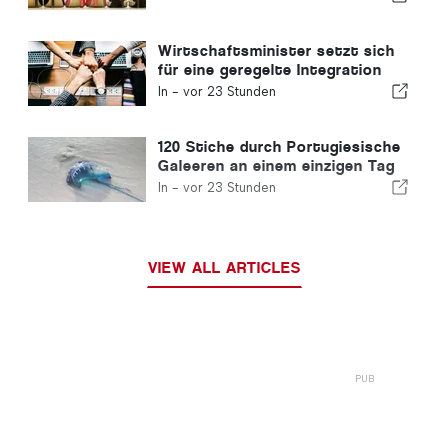
Wirtschaftsminister setzt sich
für eine geregelte Integration
ein und garantiert Einwanderern
In -
vor 23 Stunden
einen Schnellverfahren-Kanal
120 Stiche durch Portugiesische
Galeeren an einem einzigen Tag
verzeichnet
In -
vor 23 Stunden
VIEW ALL ARTICLES