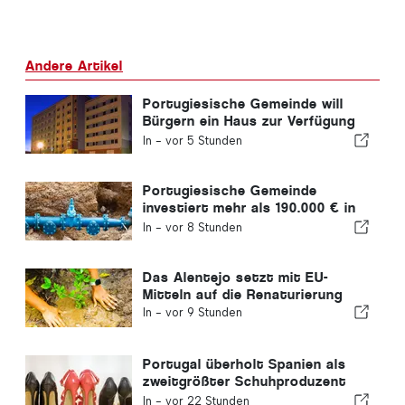
Andere Artikel
Portugiesische Gemeinde will
Bürgern ein Haus zur Verfügung
stellen
In -
vor 5 Stunden
Portugiesische Gemeinde
investiert mehr als 190.000 € in
die Wasserversorgung
In -
vor 8 Stunden
Das Alentejo setzt mit EU-
Mitteln auf die Renaturierung
In -
vor 9 Stunden
Portugal überholt Spanien als
zweitgrößter Schuhproduzent
Europas
In -
vor 22 Stunden