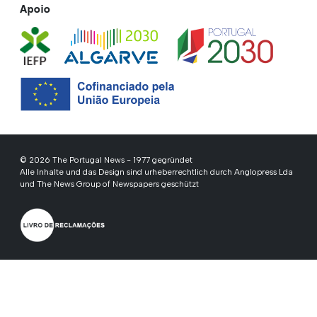
Apoio
© 2026 The Portugal News - 1977 gegründet
Alle Inhalte und das Design sind urheberrechtlich durch Anglopress Lda
und The News Group of Newspapers geschützt