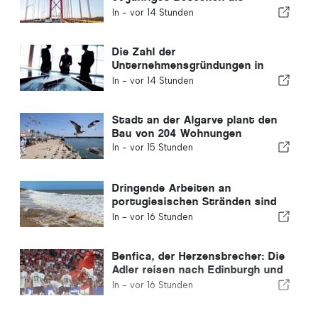
Verbindung zwischen Lissabon
In -
vor 14 Stunden
und Almada
Die Zahl der
Unternehmensgründungen in
Portugal sinkt um 4,2 %
In -
vor 14 Stunden
Stadt an der Algarve plant den
Bau von 204 Wohnungen
In -
vor 15 Stunden
Dringende Arbeiten an
portugiesischen Stränden sind
abgeschlossen
In -
vor 16 Stunden
Benfica, der Herzensbrecher: Die
Adler reisen nach Edinburgh und
haben bereits einen Fuß in der
In -
vor 16 Stunden
nächsten Runde