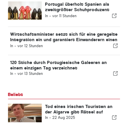
Portugal überholt Spanien als
zweitgrößter Schuhproduzent
Europas
In -
vor 11 Stunden
Wirtschaftsminister setzt sich für eine geregelte
Integration ein und garantiert Einwanderern einen
Schnellverfahren-Kanal
In -
vor 12 Stunden
120 Stiche durch Portugiesische Galeeren an
einem einzigen Tag verzeichnet
In -
vor 13 Stunden
Beliebt
Tod eines irischen Touristen an
der Algarve gibt Rätsel auf
In -
22 Aug 2025