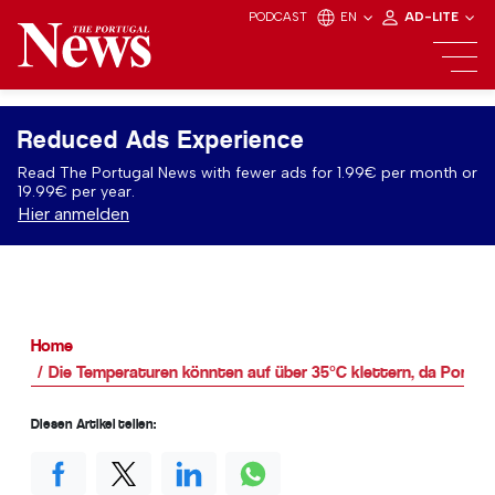
PODCAST
EN
AD-LITE
Reduced Ads Experience
Read The Portugal News with fewer ads for 1.99€ per month or
19.99€ per year.
Hier anmelden
Home
Die Temperaturen könnten auf über 35°C klettern, da Portuga
Diesen Artikel teilen: