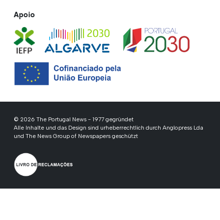
Apoio
© 2026 The Portugal News - 1977 gegründet
Alle Inhalte und das Design sind urheberrechtlich durch Anglopress Lda
und The News Group of Newspapers geschützt