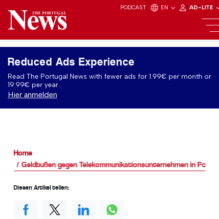
PODCAST
EN
AD-LITE
Reduced Ads Experience
Read The Portugal News with fewer ads for 1.99€ per month or
19.99€ per year.
Hier anmelden
Home
Geldbußen gegen Telekommunikationsunternehmen in Portug
Diesen Artikel teilen: