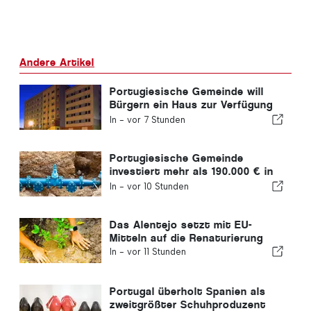
Andere Artikel
Portugiesische Gemeinde will
Bürgern ein Haus zur Verfügung
stellen
In -
vor 7 Stunden
Portugiesische Gemeinde
investiert mehr als 190.000 € in
die Wasserversorgung
In -
vor 10 Stunden
Das Alentejo setzt mit EU-
Mitteln auf die Renaturierung
In -
vor 11 Stunden
Portugal überholt Spanien als
zweitgrößter Schuhproduzent