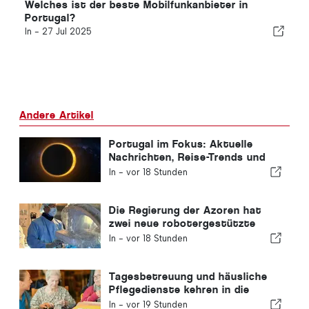
Welches ist der beste Mobilfunkanbieter in
Portugal?
In -
27 Jul 2025
Andere Artikel
Portugal im Fokus: Aktuelle
Nachrichten, Reise-Trends und
die wichtigsten Schlagzeilen
In -
vor 18 Stunden
Die Regierung der Azoren hat
zwei neue robotergestützte
Operationssysteme angeschafft
In -
vor 18 Stunden
Tagesbetreuung und häusliche
Pflegedienste kehren in die
portugiesische Gemeinde zurück
In -
vor 19 Stunden