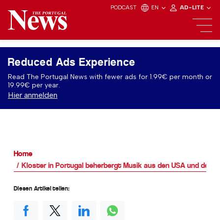
PODCAST
EN
AD-LITE
Reduced Ads Experience
Read The Portugal News with fewer ads for 1.99€ per month or
19.99€ per year.
Hier anmelden
Home
Kloster in Portugal beherbergt Musik aus den USA und dem V
Diesen Artikel teilen: