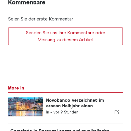
Kommentare
Seien Sie der erste Kommentar
Senden Sie uns Ihre Kommentare oder
Meinung zu diesem Artikel.
More in
Novobanco verzeichnet im
ersten Halbjahr einen
Gewinnrückgang von 15,6
In -
vor 9 Stunden
Prozent
Gemeinde in Portugal setzt auf musikalische