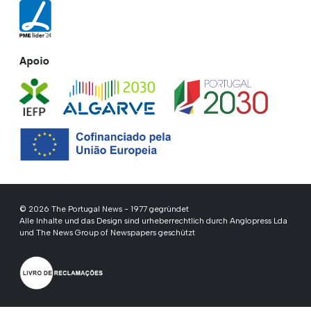
Apoio
© 2026 The Portugal News - 1977 gegründet
Alle Inhalte und das Design sind urheberrechtlich durch Anglopress Lda
und The News Group of Newspapers geschützt