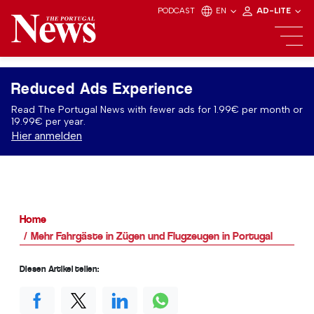
PODCAST
EN
AD-LITE
Reduced Ads Experience
Read The Portugal News with fewer ads for 1.99€ per month or
19.99€ per year.
Hier anmelden
Home
Mehr Fahrgäste in Zügen und Flugzeugen in Portugal
Diesen Artikel teilen: