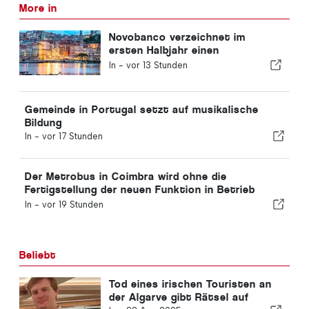
More in
Novobanco verzeichnet im
ersten Halbjahr einen
Gewinnrückgang von 15,6
In -
vor 13 Stunden
Prozent
Gemeinde in Portugal setzt auf musikalische
Bildung
In -
vor 17 Stunden
Der Metrobus in Coimbra wird ohne die
Fertigstellung der neuen Funktion in Betrieb
genommen
In -
vor 19 Stunden
Beliebt
Tod eines irischen Touristen an
der Algarve gibt Rätsel auf