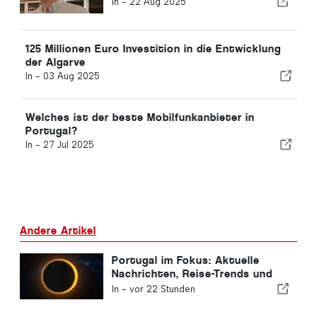
In -
22 Aug 2025
125 Millionen Euro Investition in die Entwicklung
der Algarve
In -
03 Aug 2025
Welches ist der beste Mobilfunkanbieter in
Portugal?
In -
27 Jul 2025
Andere Artikel
Portugal im Fokus: Aktuelle
Nachrichten, Reise-Trends und
die wichtigsten Schlagzeilen
In -
vor 22 Stunden