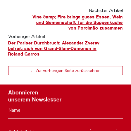
Nächster Artikel
Vine &amp; Fire bringt gutes Essen, Wein
und Gemeinschaft für die Suppenküche
von Portimão zusammen
Vorheriger Artikel
Der Pariser Durchbruch: Alexander Zverev
befreit sich von Grand-Slam-Dämonen in
Roland Garros
← Zur vorherigen Seite zurückkehren
Abonnieren
unserem Newsletter
Name