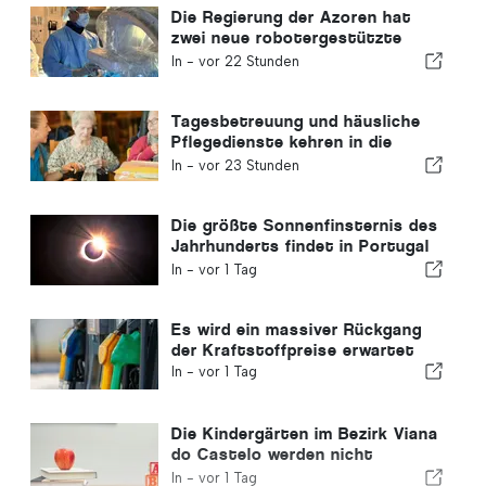
Die Regierung der Azoren hat
zwei neue robotergestützte
Operationssysteme angeschafft
In -
vor 22 Stunden
Tagesbetreuung und häusliche
Pflegedienste kehren in die
portugiesische Gemeinde zurück
In -
vor 23 Stunden
Die größte Sonnenfinsternis des
Jahrhunderts findet in Portugal
statt
In -
vor 1 Tag
Es wird ein massiver Rückgang
der Kraftstoffpreise erwartet
In -
vor 1 Tag
Die Kindergärten im Bezirk Viana
do Castelo werden nicht
geschlossen
In -
vor 1 Tag