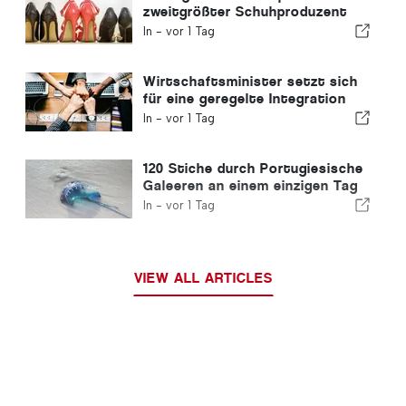
zweitgrößter Schuhproduzent
Europas
In -
vor 1 Tag
Wirtschaftsminister setzt sich
für eine geregelte Integration
ein und garantiert Einwanderern
In -
vor 1 Tag
einen Schnellverfahren-Kanal
120 Stiche durch Portugiesische
Galeeren an einem einzigen Tag
verzeichnet
In -
vor 1 Tag
VIEW ALL ARTICLES