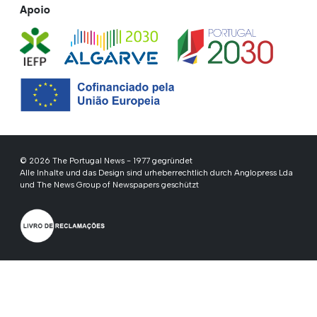
Apoio
© 2026 The Portugal News - 1977 gegründet
Alle Inhalte und das Design sind urheberrechtlich durch Anglopress Lda
und The News Group of Newspapers geschützt