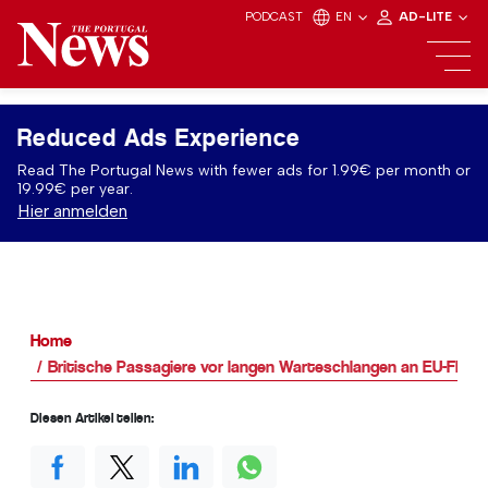
PODCAST
EN
AD-LITE
Reduced Ads Experience
Read The Portugal News with fewer ads for 1.99€ per month or
19.99€ per year.
Hier anmelden
Home
Britische Passagiere vor langen Warteschlangen an EU-Flugh
Diesen Artikel teilen: